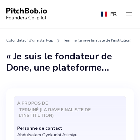
FR
Cofondateur d'une start-up
Terminé (la rave finaliste de l'institution)
« Je suis le fondateur de
Done, une plateforme
innovante dédiée à la
commémoration des
réalisations des finalistes
À PROPOS DE
universitaires. Notre objectif
TERMINÉ (LA RAVE FINALISTE DE
L'INSTITUTION)
est d'organiser des
Personne de contact
expériences et des
Abdulsalam Oyekunbi Asimiyu