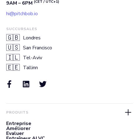
(CET / UTC+1)
9AM – 6PM
hi@pitchbob.io
SUCCURSALES
🇬🇧
Londres
🇺🇸
San Francisco
🇮🇱
Tel-Aviv
🇪🇪
Tallinn
PRODUITS
Entreprise
Améliorer
Evaluer
Entraîneur AI VC