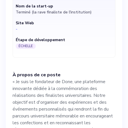
événements personnalisés
Nom de la start-up
Terminé (la rave finaliste de l'institution)
qui rendront la fin du
Site Web
parcours universitaire
-
mémorable en encourageant
Étape de développement
les confections et en
ÉCHELLE
reconnaissant les
réalisations. Alors que nous
À propos de ce poste
continuons à nous
« Je suis le fondateur de Done, une plateforme
développer et à proposer
innovante dédiée à la commémoration des
réalisations des finalistes universitaires. Notre
nos services créatifs et
objectif est d'organiser des expériences et des
uniques à un plus grand
événements personnalisés qui rendront la fin du
parcours universitaire mémorable en encourageant
nombre d'étudiants, nous
les confections et en reconnaissant les