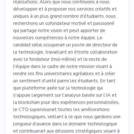
recherchons un cofondateur
réalisations. Alors que nous continuons à nous
développer et à proposer nos services créatifs et
motivé et passionné qui
uniques à un plus grand nombre d'étudiants, nous
partage notre vision et peut
recherchons un cofondateur motivé et passionné
qui partage notre vision et peut apporter de
apporter de nouvelles
nouvelles compétences à notre équipe. Le
compétences à notre équipe.
candidat idéal occuperait un poste de directeur de
la technologie, travaillant en étroite collaboration
Le candidat idéal occuperait
avec le fondateur (moi-même) et le reste de
un poste de directeur de la
l'équipe dans le cadre de notre mission visant à
rendre les fins universitaires agréables et à créer
technologie, travaillant en
un sentiment d'unité parmi les étudiants. En tant
étroite collaboration avec le
que plateforme axée sur la technologie qui
s'appuie largement sur l'analyse basée sur l'IA et
fondateur (moi-même) et le
la blockchain pour des expériences personnalisées,
reste de l'équipe dans le
le CTO superviserait toutes les améliorations
technologiques, veillant à ce que nous gardions une
cadre de notre mission
longueur d'avance dans le domaine technologique
visant à rendre les fins
et contribuerait aux décisions stratégiques visant à