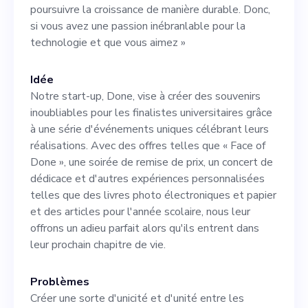
poursuivre la croissance de manière durable. Donc,
universitaires agréables et à
si vous avez une passion inébranlable pour la
créer un sentiment d'unité
technologie et que vous aimez »
parmi les étudiants. En tant
Idée
que plateforme axée sur la
Notre start-up, Done, vise à créer des souvenirs
technologie qui s'appuie
inoubliables pour les finalistes universitaires grâce
à une série d'événements uniques célébrant leurs
largement sur l'analyse
réalisations. Avec des offres telles que « Face of
basée sur l'IA et la
Done », une soirée de remise de prix, un concert de
dédicace et d'autres expériences personnalisées
blockchain pour des
telles que des livres photo électroniques et papier
expériences personnalisées,
et des articles pour l'année scolaire, nous leur
offrons un adieu parfait alors qu'ils entrent dans
le CTO superviserait toutes
leur prochain chapitre de vie.
les améliorations
Problèmes
technologiques, veillant à ce
Créer une sorte d'unicité et d'unité entre les