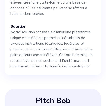
que nous gardions une
élèves, créer une plate-forme ou une base de
données où les étudiants peuvent se référer à
longueur d'avance dans le
leurs anciens élèves
domaine technologique et
contribuerait aux décisions
Solution
Notre solution consiste à établir une plateforme
stratégiques visant à
unique et unifiée qui permet aux étudiants de
poursuivre la croissance de
diverses institutions (étatiques, fédérales et
privées) de communiquer efficacement avec leurs
manière durable. Donc, si
pairs et leurs anciens élèves. Cet outil de mise en
vous avez une passion
réseau favorise non seulement l'unité, mais sert
également de base de données accessible pour
inébranlable pour la
technologie et que vous
aimez »
Pitch Bob