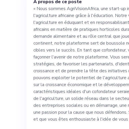
À propos de ce poste
responsabilisan
« Nous sommes AgriVisionAfrica, une start-up i
l'agriculture africaine grâce à l'éducation. Notre
en matière de p
l'agriculture en éduquant et en responsabilisan
africains en matière de pratiques horticoles dur
l'augmentation 
demande alimentaire et au rôle central que joue
continent, notre plateforme sert de boussole n
cibles vers le succès. En tant que cofondateur, 
rôle central que
façonner l'avenir de notre plateforme. Vous ser
stratégies, de favoriser les partenariats, d'iden
du continent, n
croissance et de prendre la tête des initiative
pouvons exploiter le potentiel de l'agriculture a
sur la croissance économique et le développeme
numérique guida
caractéristiques idéales d'un cofondateur sera
de l'agriculture, un solide réseau dans le secte
succès. En tant 
des entreprises sociales ou en démarrage, une r
une passion pour la cause que nous défendons. 
essentiel pour f
et que vous êtes enthousiaste à l'idée de vous 