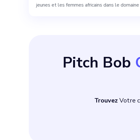
jeunes et les femmes africains dans le domaine d
idéales d'un co
connaissance ap
solide réseau d
Pitch Bob
expérience dans
démarrage, une 
une passion pou
Trouvez
Votre 
cette mission v
enthousiaste à 