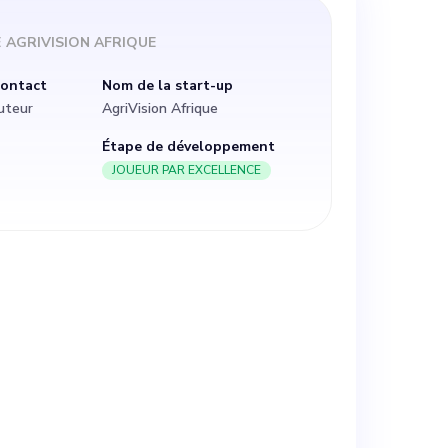
femmes africains
E
AGRIVISION AFRIQUE
durables. Face à
contact
Nom de la start-up
auteur
AgriVision Afrique
ntaire et au
Étape de développement
JOUEUR PAR EXCELLENCE
dans l'économie
t de boussole
cibles vers le
re rôle serait
notre