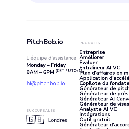
PitchBob.io
PRODUITS
Entreprise
Améliorer
L'équipe d'assistance
Evaluer
Monday – Friday
Entraîneur AI VC
(CET / UTC+1)
9AM – 6PM
Plan d'affaires en m
Application d'accél
hi@pitchbob.io
Copilote du fondate
Générateur de pitch
Générateur de prés
Générateur AI Canv
Générateur de visas
Analyste AI VC
SUCCURSALES
Intégrations
🇬🇧
Outil gratuit
Londres
Générateur d'accor