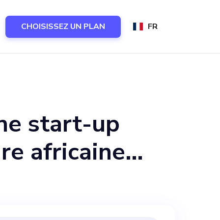
CHOISISSEZ UN PLAN
FR
ne start-up
re africaine
t d'améliorer
t et en