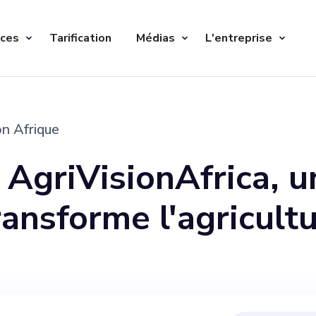
ices
Tarification
Médias
L'entreprise
on Afrique
AgriVisionAfrica, u
ansforme l'agricultu
ion. Notre vision es
riculture en éduquan