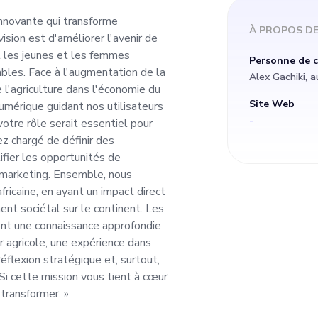
t les jeunes et les 
nnovante qui transforme
À PROPOS D
 vision est d'améliorer l'avenir de
ratiques horticoles 
t les jeunes et les femmes
Personne de 
ables. Face à l'augmentation de la
Alex Gachiki, 
de la demande alime
 l'agriculture dans l'économie du
Site Web
umérique guidant nos utilisateurs
-
votre rôle serait essentiel pour
 joue l'agriculture 
ez chargé de définir des
tifier les opportunités de
otre plateforme ser
s marketing. Ensemble, nous
fricaine, en ayant un impact direct
nt sociétal sur le continent. Les
nt nos utilisateurs 
ient une connaissance approfondie
ur agricole, une expérience dans
que cofondateur, vot
éflexion stratégique et, surtout,
Si cette mission vous tient à cœur
açonner l'avenir de 
transformer. »