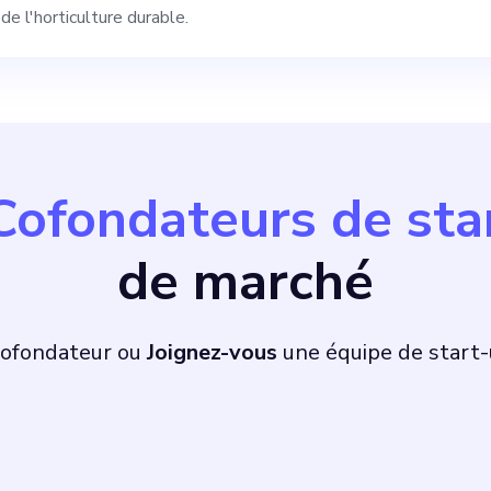
e l'horticulture durable.
fondateur seraient 
profondie de l'agric
ans le secteur agrico
Cofondateurs de sta
 des entreprises so
de marché
réflexion stratégiqu
r la cause que nous
cofondateur ou
Joignez-vous
une équipe de start
ous tient à cœur et 
l'idée de vous trans