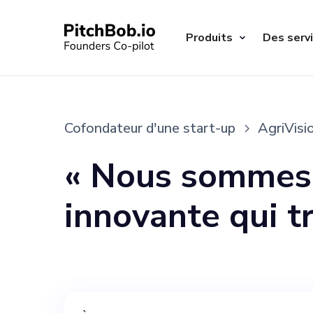
Produits
Des serv
Cofondateur d'une start-up
AgriVisi
« Nous sommes 
innovante qui tr
grâce à l'éducat
l'avenir de l'ag