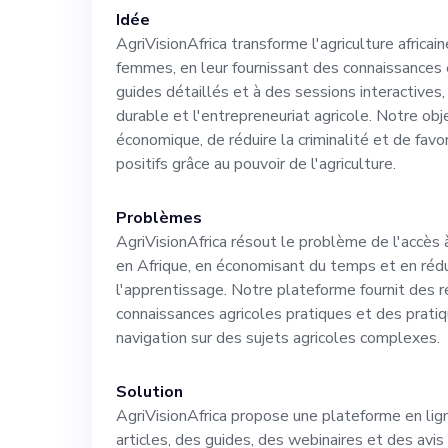
plateforme. Vou
Idée
AgriVisionAfrica transforme l'agriculture africa
femmes, en leur fournissant des connaissances 
stratégies, de f
guides détaillés et à des sessions interactives
durable et l'entrepreneuriat agricole. Notre obj
d'identifier les
économique, de réduire la criminalité et de fav
positifs grâce au pouvoir de l'agriculture.
prendre la tête 
Problèmes
AgriVisionAfrica résout le problème de l'accès 
Ensemble, nous 
en Afrique, en économisant du temps et en rédu
l'apprentissage. Notre plateforme fournit des r
l'agriculture af
connaissances agricoles pratiques et des pratique
navigation sur des sujets agricoles complexes.
la croissance 
Solution
AgriVisionAfrica propose une plateforme en li
sociétal sur le 
articles, des guides, des webinaires et des avi