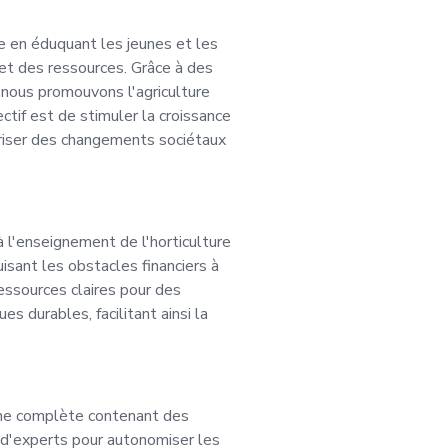
s serez chargé de dé
ine en éduquant les jeunes et les
et des ressources. Grâce à des
avoriser les partenar
, nous promouvons l'agriculture
ectif est de stimuler la croissance
 opportunités de cro
oriser des changements sociétaux
des initiatives mark
à l'enseignement de l'horticulture
pouvons exploiter l
isant les obstacles financiers à
essources claires pour des
ricaine, en ayant un 
s durables, facilitant ainsi la
économique et le dé
gne complète contenant des
continent. Les carac
s d'experts pour autonomiser les