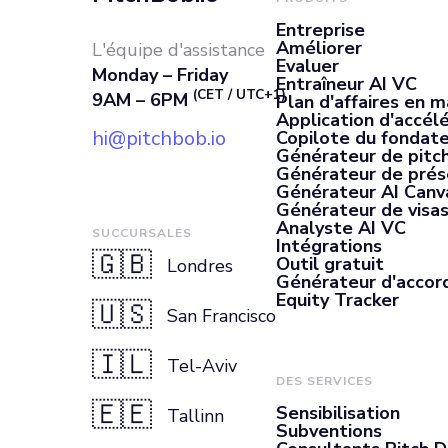
Entreprise
Améliorer
L'équipe d'assistance
Evaluer
Monday – Friday
Entraîneur AI VC
(CET / UTC+1)
9AM – 6PM
Plan d'affaires en m
Application d'accél
hi@pitchbob.io
Copilote du fondate
Générateur de pitch
Générateur de prés
Générateur AI Canv
Générateur de visas
Analyste AI VC
SUCCURSALES
Intégrations
🇬🇧
Outil gratuit
Londres
Générateur d'accor
Equity Tracker
🇺🇸
San Francisco
🇮🇱
Tel-Aviv
DES SERVICES
🇪🇪
Sensibilisation
Tallinn
Subventions