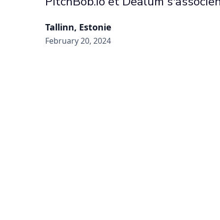
PitchBob.io et Dealum s'associe
Tallinn, Estonie
February 20, 2024