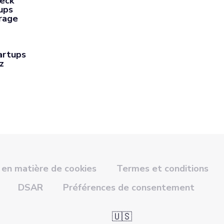
Deck
ups
rage
artups
z
 en matière de cookies
Termes et conditions
DSAR
Préférences de consentement
🇺🇸