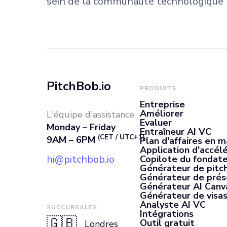
sein de la communauté technologique 
PitchBob.io
PRODUITS
Entreprise
Améliorer
L'équipe d'assistance
Evaluer
Monday – Friday
Entraîneur AI VC
(CET / UTC+1)
9AM – 6PM
Plan d'affaires en m
Application d'accél
hi@pitchbob.io
Copilote du fondate
Générateur de pitch
Générateur de prés
Générateur AI Canv
Générateur de visas
Analyste AI VC
SUCCURSALES
Intégrations
🇬🇧
Outil gratuit
Londres