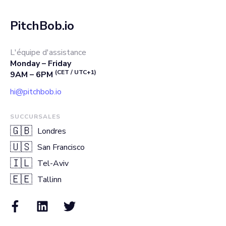
PitchBob.io
L'équipe d'assistance
Monday – Friday
(CET / UTC+1)
9AM – 6PM
hi@pitchbob.io
SUCCURSALES
🇬🇧
Londres
🇺🇸
San Francisco
🇮🇱
Tel-Aviv
🇪🇪
Tallinn