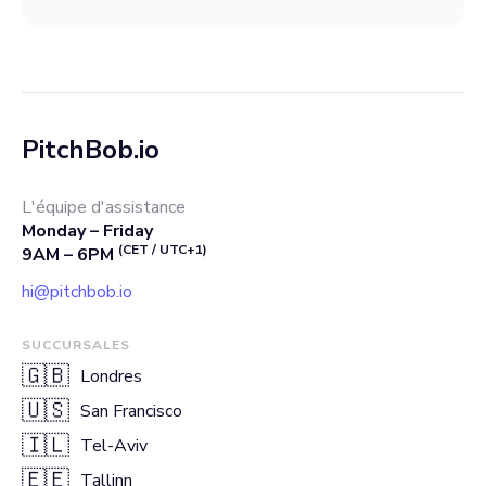
PitchBob.io
L'équipe d'assistance
Monday – Friday
(CET / UTC+1)
9AM – 6PM
hi@pitchbob.io
SUCCURSALES
🇬🇧
Londres
🇺🇸
San Francisco
🇮🇱
Tel-Aviv
🇪🇪
Tallinn