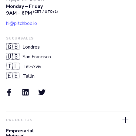
Monday – Friday
(CET / UTC+1)
9AM – 6PM
hi@pitchbob.io
SUCURSALES
🇬🇧
Londres
🇺🇸
San Francisco
🇮🇱
Tel-Aviv
🇪🇪
Tallin
PRODUCTOS
Empresarial
Mejorar