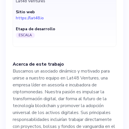
Lat48 Ventures
transformación digital, dar
Sitio web
forma al futuro de la
https://lat48.io
tecnología blockchain y
Etapa de desarrollo
promover la adopción
ESCALA
universal de los activos
digitales. Sus principales
Acerca de este trabajo
responsabilidades incluirían
Buscamos un asociado dinámico y motivado para
trabajar directamente con
unirse a nuestro equipo en Lat48 Ventures, una
empresa líder en asesoría e incubadora de
proyectos, bolsas y fondos
criptomonedas. Nuestra pasión es impulsar la
de vanguardia en el
transformación digital, dar forma al futuro de la
tecnología blockchain y promover la adopción
criptoespacio, ayudándoles a
universal de los activos digitales. Sus principales
elaborar estrategias a largo
responsabilidades incluirían trabajar directamente
con proyectos, bolsas y fondos de vanguardia en el