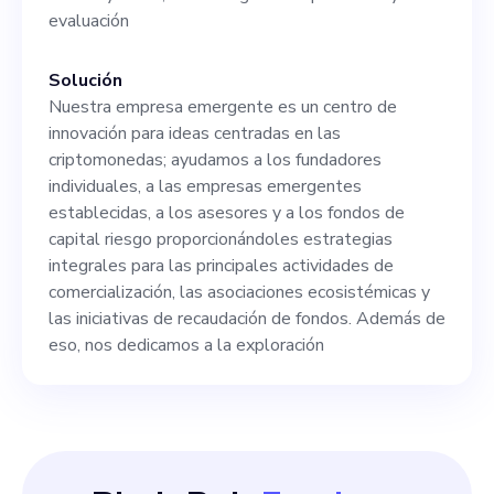
este puesto. Como asociado,
evaluación
contribuirás directamente a
nuestra misión de
Solución
Nuestra empresa emergente es un centro de
proporcionar información
innovación para ideas centradas en las
estratégica y servicios de
criptomonedas; ayudamos a los fundadores
individuales, a las empresas emergentes
incubación a empresas
establecidas, a los asesores y a los fondos de
emergentes y proyectos
capital riesgo proporcionándoles estrategias
integrales para las principales actividades de
centrados en las
comercialización, las asociaciones ecosistémicas y
criptomonedas.
las iniciativas de recaudación de fondos. Además de
eso, nos dedicamos a la exploración