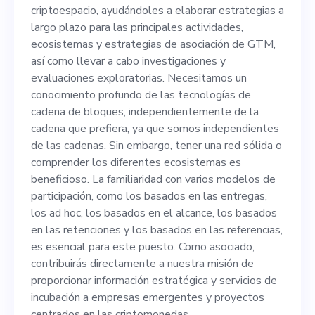
plazo para las principales
criptoespacio, ayudándoles a elaborar estrategias a
actividades, ecosistemas y
largo plazo para las principales actividades,
ecosistemas y estrategias de asociación de GTM,
estrategias de asociación de
así como llevar a cabo investigaciones y
GTM, así como llevar a cabo
evaluaciones exploratorias. Necesitamos un
conocimiento profundo de las tecnologías de
investigaciones y
cadena de bloques, independientemente de la
evaluaciones exploratorias.
cadena que prefiera, ya que somos independientes
de las cadenas. Sin embargo, tener una red sólida o
Necesitamos un
comprender los diferentes ecosistemas es
conocimiento profundo de
beneficioso. La familiaridad con varios modelos de
participación, como los basados en las entregas,
las tecnologías de cadena de
los ad hoc, los basados en el alcance, los basados
bloques,
en las retenciones y los basados en las referencias,
es esencial para este puesto. Como asociado,
independientemente de la
contribuirás directamente a nuestra misión de
cadena que prefiera, ya que
proporcionar información estratégica y servicios de
incubación a empresas emergentes y proyectos
somos independientes de las
centrados en las criptomonedas.