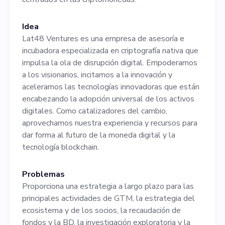
cadenas. Sin embargo, tener
una red sólida o comprender
Idea
Lat48 Ventures es una empresa de asesoría e
los diferentes ecosistemas
incubadora especializada en criptografía nativa que
es beneficioso. La
impulsa la ola de disrupción digital. Empoderamos
a los visionarios, incitamos a la innovación y
familiaridad con varios
aceleramos las tecnologías innovadoras que están
modelos de participación,
encabezando la adopción universal de los activos
digitales. Como catalizadores del cambio,
como los basados en las
aprovechamos nuestra experiencia y recursos para
entregas, los ad hoc, los
dar forma al futuro de la moneda digital y la
tecnología blockchain.
basados en el alcance, los
basados en las retenciones y
Problemas
Proporciona una estrategia a largo plazo para las
los basados en las
principales actividades de GTM, la estrategia del
referencias, es esencial para
ecosistema y de los socios, la recaudación de
fondos y la BD, la investigación exploratoria y la