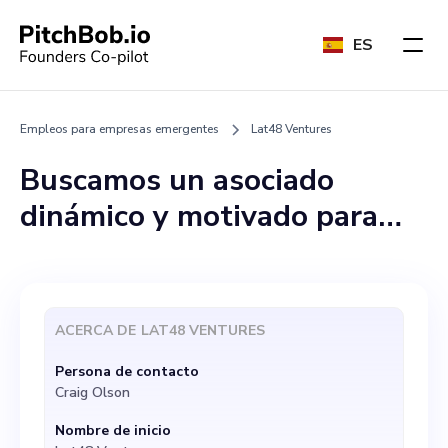
ES
Empleos para empresas emergentes
Lat48 Ventures
Buscamos un asociado
dinámico y motivado para
unirse a nuestro equipo en
Lat48 Ventures, una
empresa líder en asesoría e
ACERCA DE
LAT48 VENTURES
incubadora de
Persona de contacto
criptomonedas. Nuestra
Craig Olson
pasión es impulsar la
Nombre de inicio