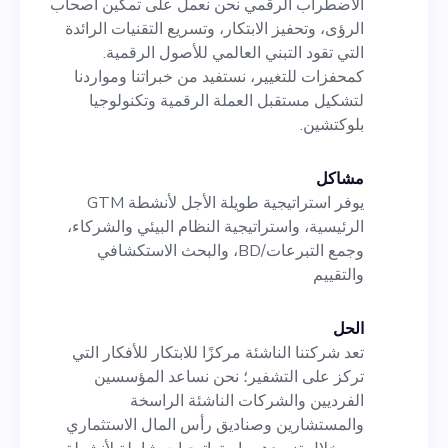
الاضطراب الرقمي نحن نعمل على تمكين أصحاب
والشركات الناشئة.
الرؤى، وتحفيز الابتكار، وتسريع التقنيات الرائدة
التي تقود التبني العالمي للأصول الرقمية.
كمحفزات للتغيير، نستفيد من خبراتنا ومواردنا
لتشكيل مستقبل العملة الرقمية وتكنولوجيا
بلوكتشين.
مشاكل
يوفر استراتيجية طويلة الأجل لأنشطة GTM
الرئيسية، واستراتيجية النظام البيئي والشركاء،
وجمع التبرعات/BD، والبحث الاستكشافي
والتقييم
الحل
تعد شركتنا الناشئة مركزًا للابتكار للأفكار التي
تركز على التشفير؛ نحن نساعد المؤسسين
الفرديين والشركات الناشئة الراسخة
والمستشارين وصناديق رأس المال الاستثماري