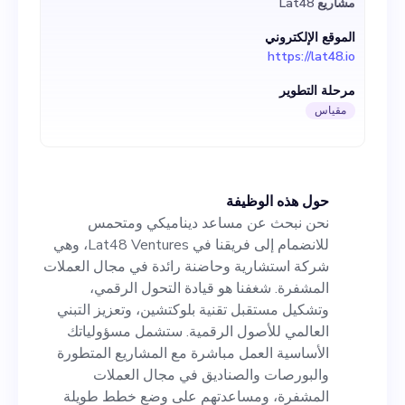
مشاريع Lat48
مسؤولياتك الأساسية العمل
الموقع الإلكتروني
مباشرة مع المشاريع المتطورة
https://lat48.io
والبورصات والصناديق في مجال
مرحلة التطوير
العملات المشفرة، ومساعدتهم
مقياس
على وضع خطط طويلة الأجل
لأنشطة GTM الرئيسية
حول هذه الوظيفة
واستراتيجية النظام البيئي
نحن نبحث عن مساعد ديناميكي ومتحمس
والشراكة، بالإضافة إلى إجراء
للانضمام إلى فريقنا في Lat48 Ventures، وهي
شركة استشارية وحاضنة رائدة في مجال العملات
البحوث الاستكشافية والتقييم.
المشفرة. شغفنا هو قيادة التحول الرقمي،
نحن بحاجة إلى معرفة عميقة
وتشكيل مستقبل تقنية بلوكتشين، وتعزيز التبني
العالمي للأصول الرقمية. ستشمل مسؤولياتك
بتقنيات بلوكتشين، بغض النظر
الأساسية العمل مباشرة مع المشاريع المتطورة
عن تفضيلات السلسلة، لأننا لا
والبورصات والصناديق في مجال العملات
المشفرة، ومساعدتهم على وضع خطط طويلة