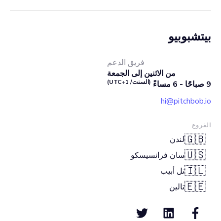
بيتشبوبيو
فريق الدعم
من الاثنين إلى الجمعة
(السنت/ UTC+1)
9 صباحًا - 6 مساءً
hi@pitchbob.io
الفروع
🇬🇧
لندن
🇺🇸
سان فرانسيسكو
🇮🇱
تل أبيب
🇪🇪
تالين