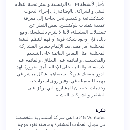
نلتزم بالسلسلة. ومع ذلك، فإن
الأجل لأنشطة GTM الرئيسية واستراتيجية النظام
وجود شبكة قوية أو فهم للنظم
البيئي والشراكة، بالإضافة إلى إجراء البحوث
الاستكشافية والتقييم. نحن بحاجة إلى معرفة
البيئية المختلفة أمر مفيد. يعد
عميقة بتقنيات بلوكتشين، بغض النظر عن
الإلمام بنماذج المشاركة المختلفة،
تفضيلات السلسلة، لأننا لا نلتزم بالسلسلة. ومع
ذلك، فإن وجود شبكة قوية أو فهم للنظم البيئية
مثل النماذج القائمة على التسليم،
المختلفة أمر مفيد. يعد الإلمام بنماذج المشاركة
والمخصصة، والقائمة على
المختلفة، مثل النماذج القائمة على التسليم،
والمخصصة، والقائمة على النطاق، والقائمة على
النطاق، والقائمة على الاستبقاء،
الاستبقاء، والقائمة على الإحالة، أمرًا ضروريًا لهذا
والقائمة على الإحالة، أمرًا ضروريًا
الدور. بصفتك شريكًا، ستساهم بشكل مباشر في
مهمتنا المتمثلة في توفير رؤى استراتيجية
لهذا الدور. بصفتك شريكًا،
وخدمات احتضان للمشاريع التي تركز على
ستساهم بشكل مباشر في مهمتنا
التشفير والشركات الناشئة.
المتمثلة في توفير رؤى
فكرة
استراتيجية وخدمات احتضان
Lat48 Ventures هي شركة استشارية متخصصة
للمشاريع التي تركز على التشفير
في مجال العملات المشفرة وحاضنة تقود موجة