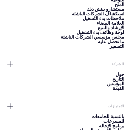
التوعية
المنح
مستشارو بيتش ديك
استكشاف الشركات الناشئة
ملاحظات بدء التشغيل
العلامة البيضاء
الإرشاد والتتبع
لوحة وظائف بدء التشغيل
مجلس مؤسسي الشركات الناشئة
ما تحصل عليه
التسعير
الشركة
حول
التاريخ
المؤسس
القيمة
الامتيازات
بالنسبة للجامعات
للمسرعات
برنامج الإحالة