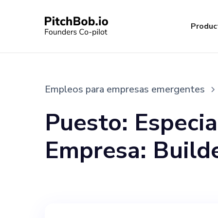
Produc
Empleos para empresas emergentes
Puesto: Especia
Empresa: BuilderForge Ubica
(considerado remoto) S
www.builderforge.com Acerc