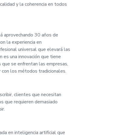
calidad y la coherencia en todos
técnica. Ofrecemos 
la inteligencia artif
tá aprovechando 30 años de
luciones eficientes,
on la experiencia en
fesional universal que elevará las
n es una innovación que tiene
s que se enfrentan las empresas,
r con los métodos tradicionales.
 documentación sobr
mpeñará un papel cla
ribir, clientes que necesitan
os que requieren demasiado
isión y el mantenimi
ir.
nicos detallados ge
 en inteligencia artificial que