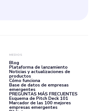
render los
e nuestro
ra los procesos
alidad y la
MEDIOS
Blog
 y plataformas.
Plataforma de lanzamiento
Noticias y actualizaciones de
productos
Cómo funciona
Base de datos de empresas
emergentes
PREGUNTAS MÁS FRECUENTES
Esquema de Pitch Deck 101
Marcador de las 100 mejores
empresas emergentes