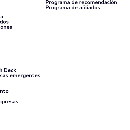
Programa de recomendación
Programa de afiliados
ta
rdos
iones
ch Deck
sas emergentes
ento
mpresas