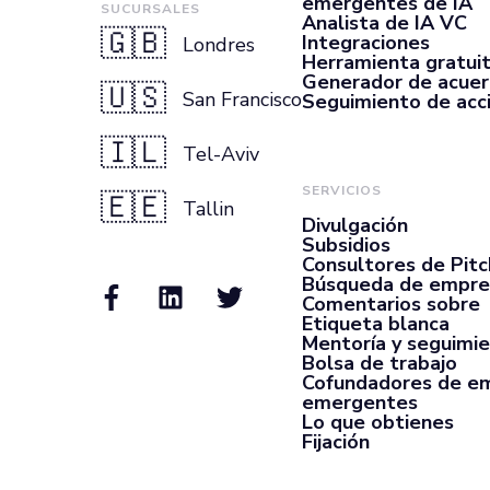
emergentes de IA
SUCURSALES
Analista de IA VC
🇬🇧
Integraciones
Londres
Herramienta gratui
Generador de acue
🇺🇸
San Francisco
Seguimiento de acc
🇮🇱
Tel-Aviv
SERVICIOS
🇪🇪
Tallin
Divulgación
Subsidios
Consultores de Pit
Búsqueda de empre
Comentarios sobre
Etiqueta blanca
Mentoría y seguimi
Bolsa de trabajo
Cofundadores de e
emergentes
Lo que obtienes
Fijación