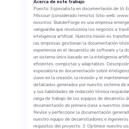
Acerca de este trabajo
BuilderForge e
Puesto: Especialista en documentación de IA E
Missouri (considerado remoto) Sitio web: www.
inteligencia art
nosotros: BuilderForge es una empresa emergente
vanguardia que revoluciona los negocios a trav
revoluciona los
inteligencia artificial. Nuestra misión es trans
las empresas gestionan la documentación técn
experiencia en el desarrollo de software y la 
documentación so
un sistema único basado en la inteligencia artifi
eficientes, completas y adaptables. Descripci
Nuestra misión 
especialista en documentación sobre inteligenci
clave en la creación, la revisión y el mantenim
detallados generados por nuestro sistema de inte
forma en que la
y sus habilidades de redacción técnica respaldar
carga de trabajo de los equipos de desarrollo 
documentación 
documentación de primera clase a nuestros clie
Revise y perfeccione la documentación generada
experiencia en e
nuestro equipo de desarrolladores e ingeniero
requisitos del proyecto. 3. Optimice nuestro sist