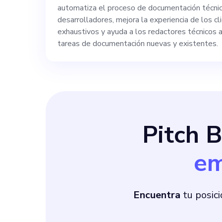
automatiza el proceso de documentación técnica,
nuestro sistema 
desarrolladores, mejora la experiencia de los 
exhaustivos y ayuda a los redactores técnicos a
experiencia y s
tareas de documentación nuevas y existentes.
respaldarán nue
trabajo de los 
Pitch 
entregar docum
em
nuestros clientes. Responsabilidades: 1. R
perfeccione la 
Encuentra
tu posici
2. Colabore con