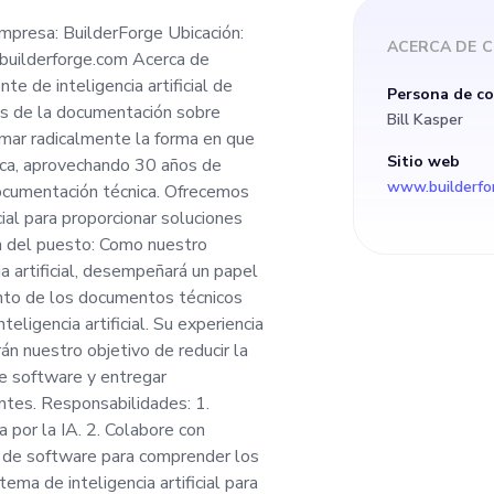
s una empresa emer
mpresa: BuilderForge Ubicación:
ACERCA DE
C
builderforge.com Acerca de
ificial de vanguardia
 de inteligencia artificial de
Persona de c
és de la documentación sobre
Bill Kasper
 negocios a través de
formar radicalmente la forma en que
Sitio web
ica, aprovechando 30 años de
www.builderfo
documentación técnica. Ofrecemos
bre inteligencia art
cial para proporcionar soluciones
ón del puesto: Como nuestro
es transformar radi
a artificial, desempeñará un papel
iento de los documentos técnicos
ligencia artificial. Su experiencia
s empresas gestiona
án nuestro objetivo de reducir la
de software y entregar
técnica, aprovechan
ntes. Responsabilidades: 1.
 por la IA. 2. Colabore con
l desarrollo de soft
s de software para comprender los
ema de inteligencia artificial para