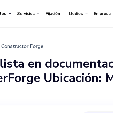
tos
Servicios
Fijación
Medios
Empresa
Constructor Forge
lista en documentac
ción: Missouri
itio web:
a de nosotros: