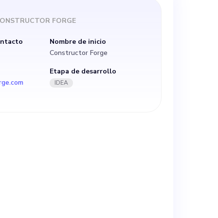
gente de
ONSTRUCTOR FORGE
 que
ontacto
Nombre de inicio
Constructor Forge
 la
Etapa de desarrollo
rge.com
IDEA
ificial.
calmente la
n la
do 30 años de
ware y la