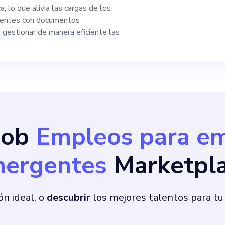
 lo que alivia las cargas de los
de inteligencia artif
clientes con documentos
 gestionar de manera eficiente las
us habilidades de re
stro objetivo de red
equipos de desarroll
Bob
Empleos para e
entación de primera
ergentes
Marketpl
evise y
documentación gener
ón ideal, o
descubrir
los mejores talentos para tu
 nuestro equipo de 