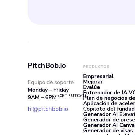
e ingenieros de
requisitos del 
sistema de intel
de documentació
PitchBob.io
PRODUCTOS
Empresarial
coherencia en t
Mejorar
Equipo de soporte
Evalúe
Monday – Friday
Entrenador de IA V
5. Proporcionar
(CET / UTC+1)
9AM – 6PM
Plan de negocios de
Aplicación de acele
hi@pitchbob.io
Copiloto del fundad
Generador AI Elevat
Generador de prese
Generador AI Canva
Generador de visas