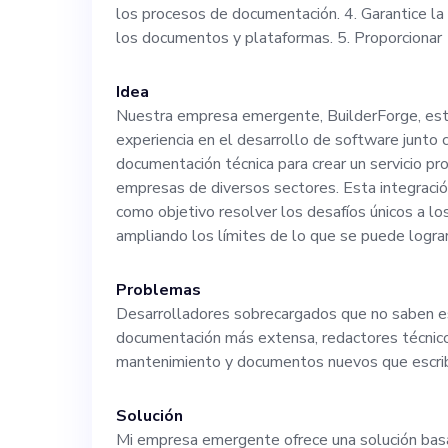
los procesos de documentación. 4. Garantice la 
documentación 
los documentos y plataformas. 5. Proporcionar
único basado en 
Idea
Nuestra empresa emergente, BuilderForge, es
proporcionar so
experiencia en el desarrollo de software junto c
documentación técnica para crear un servicio pro
empresas de diversos sectores. Esta integració
adaptables. Descripción del puesto: Como nuestro
como objetivo resolver los desafíos únicos a lo
ampliando los límites de lo que se puede logra
especialista en
Problemas
artificial, dese
Desarrolladores sobrecargados que no saben esc
documentación más extensa, redactores técnic
creación, la rev
mantenimiento y documentos nuevos que escrib
Solución
documentos téc
Mi empresa emergente ofrece una solución basada