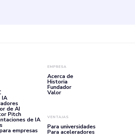
 software para comp
proyecto. 3. Optimic
igencia artificial pa
n. 4. Garantice la c
EMPRESA
Acerca de
odos los documentos
Historia
Fundador
C
Valor
 IA
radores
or de AI
or Pitch
VENTAJAS
ntaciones de IA
s
Para universidades
 para empresas
Para aceleradores