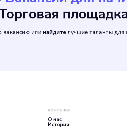
Торговая площадк
интеллектом. 2. С
й разработчиков п
ю вакансию или
найдите
лучшие таланты для 
 инженеров, чтобы 
оекта. 3. Оптимизи
твенного интеллек
ументирования. 4. 
ласованность всех 
КОМПАНИЯ
О нас
История