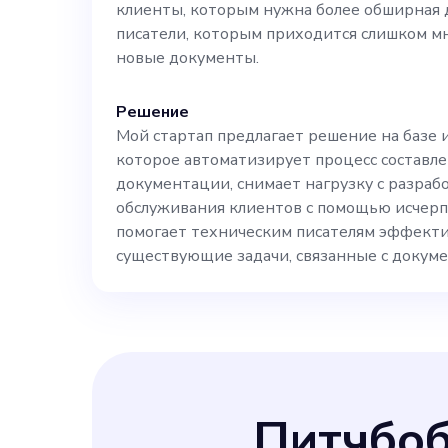
клиенты, которым нужна более обширная 
подробных тех
писатели, которым приходится слишком мн
новые документы.
нашей системо
Решение
Мой стартап предлагает решение на базе 
опыт и навыки 
которое автоматизирует процесс составл
документации, снимает нагрузку с разрабо
помогут нам р
обслуживания клиентов с помощью исчер
помогает техническим писателям эффектив
программного 
существующие задачи, связанные с докум
нашим клиента
уровня. Обязанности: 1. Просмотрите и
Питчбо
доработайте д