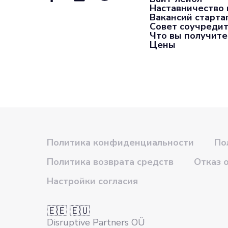
Наставничество 
Вакансий старта
Совет соучредит
Что вы получите
Цены
Политика конфиденциальности
По
Политика возврата средств
Отказ 
Настройки согласия
🇪🇪 🇪🇺
Disruptive Partners OÜ