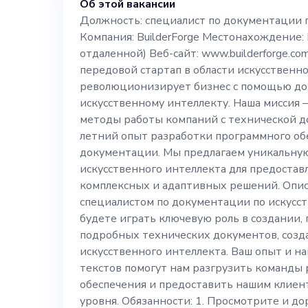
Об этой вакансии
www.builderforge.com О нас: Bu
Должность: специалист по документации 
Компания: BuilderForge Местонахождение: 
передовой стар
отдаленной) Веб-сайт: www.builderforge.com
передовой стартап в области искусственн
интеллекта, к
революционизирует бизнес с помощью до
искусственному интеллекту. Наша миссия
методы работы компаний с технической д
с помощью док
летний опыт разработки программного об
документации. Мы предлагаем уникальную
интеллекту. Н
искусственного интеллекта для предоста
комплексных и адаптивных решений. Опис
специалистом по документации по искусст
изменить мето
будете играть ключевую роль в создании,
подробных технических документов, созд
технической д
искусственного интеллекта. Ваш опыт и н
текстов помогут нам разгрузить команды
летний опыт р
обеспечения и предоставить нашим клие
уровня. Обязанности: 1. Просмотрите и д