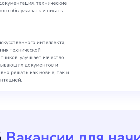
документация, технические
нических документ
ого обслуживать и писать
й искусственного и
искусственного интеллекта,
написания техниче
ения технической
тчиков, улучшает качество
азгрузить команды
пывающих документов и
но решать как новые, так и
обеспечения и пре
ентацией.
м документацию м
б
Вакансии для на
окументацию, созд