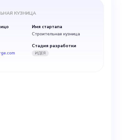
ЬНАЯ КУЗНИЦА
усственного
лицо
Имя стартапа
Строительная кузница
изирует бизнес
Стадия разработки
rge.com
ИДЕЯ
сственному
инально
й с
льзуя 30-
много