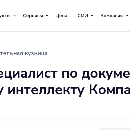
укты
Сервисы
Цена
СМИ
Компания
тельная кузница
ециалист по докуме
еллекту Компания:
й) Веб-сайт: