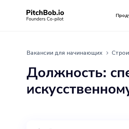
Прод
Вакансии для начинающих
Строи
Должность: сп
искусственному инт
BuilderForge Местонахождение: Миссури
(считается отдаленно