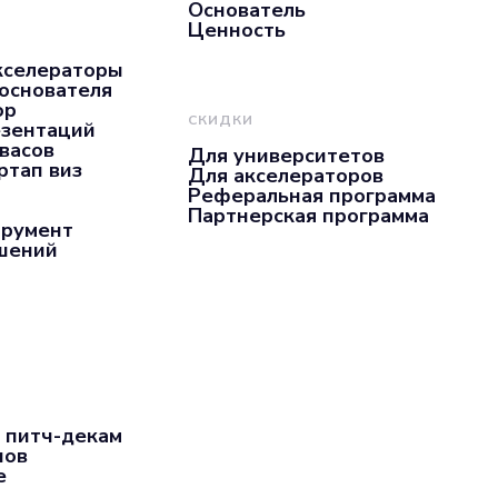
Предоставить
Основатель
Ценность
кселераторы
 основателя
ор
СКИДКИ
езентаций
нвасов
Для университетов
ртап виз
Для акселераторов
Реферальная программа
Партнерская программа
трумент
ашений
 питч-декам
пов
е