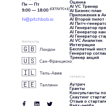
платформ. 5. 
Оценка
Пн — Пт
AI VC Тренер
(CET/UTC+1)
9:00 — 18:00
AI Бизнес-план
Приложения в А
hi@pitchbob.io
AI Второй пилот
AI Питч-генерат
AI Генератор пр
AI Генератор ка
AI Генератор ста
AI VC Аналитик
ФИЛИАЛЫ
Интеграции
🇬🇧
Бесплатный инс
Лондон
Генератор согл
Трекер акций
🇺🇸
Сан-Франциско
🇮🇱
Тель-Авив
СЕРВИСЫ
🇪🇪
Аутрич
Таллинн
Гранты
Консультанты по
Скаутинг старта
Отзыв о стартап
Вайт-лейбл