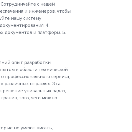
 Сотрудничайте с нашей
 технической доку
еспечения и инженеров, чтобы
уйте нашу систему
икальную систему н
 документирования. 4.
ех документов и платформ. 5.
о интеллекта для п
комплексных и ад
етний опыт разработки
опытом в области технической
о профессионального сервиса,
в различных отраслях. Эта
по документации п
а решение уникальных задач,
границ того, чего можно
 интеллекту, вы бу
 в создании, прове
торые не умеют писать,