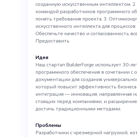
созданную искусственным интеллектом. 2.
обеспечения и
командой разработчиков программного об
понять требования проекта. 3. Оптимизир
предлагаем ун
искусственного интеллекта для процессов
Обеспечьте качество и согласованность вс
искусственног
Предоставить
Идея
эффективных, 
Наш стартап BuilderForge использует 30-л
программного обеспечения в сочетании с 
решений. Описание работы: Являясь нашим
документации для создания универсальног
который повысит эффективность бизнеса 
специалистом 
интеграция — инновация, направленная н
стоящих перед компаниями, и расширение 
достичь традиционными методами.
искусственному
Проблемы
ключевую роль
Разработчики с чрезмерной нагрузкой, ко