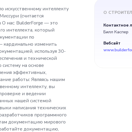
ilderForge — это
по искусственному интеллекту
О
СТРОИТЕЛ
Миссури (считается
тап в области иск
 О нас: BuilderForge — это
Контактное 
ого интеллекта, который
Билл Каспер
оторый революцион
кументации по
Вебсайт
 — кардинально изменить
www.builderfo
окументацией, используя 30-
ументации по иску
еспечения и технической
 систему на основе
аша миссия — кард
вления эффективных,
ание работы: Являясь нашим
венному интеллекту, вы
ды работы компани
 проверке и ведении
анных нашей системой
окументацией, испо
авыки написания технических
 разработчиков программного
азработки програм
нтам документацию мирового
оработайте документацию,