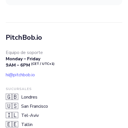
PitchBob.io
Equipo de soporte
Monday – Friday
(CET / UTC+1)
9AM – 6PM
hi@pitchbob.io
SUCURSALES
🇬🇧
Londres
🇺🇸
San Francisco
🇮🇱
Tel-Aviv
🇪🇪
Tallin