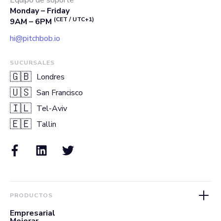
Equipo de soporte
Monday – Friday
(CET / UTC+1)
9AM – 6PM
hi@pitchbob.io
SUCURSALES
🇬🇧
Londres
🇺🇸
San Francisco
🇮🇱
Tel-Aviv
🇪🇪
Tallin
PRODUCTOS
Empresarial