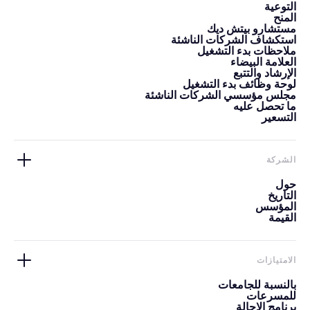
التوعية
المنح
مستشارو بيتش ديك
استكشاف الشركات الناشئة
ملاحظات بدء التشغيل
العلامة البيضاء
الإرشاد والتتبع
لوحة وظائف بدء التشغيل
مجلس مؤسسي الشركات الناشئة
ما تحصل عليه
التسعير
الشركة
حول
التاريخ
المؤسس
القيمة
الامتيازات
بالنسبة للجامعات
للمسرعات
برنامج الإحالة