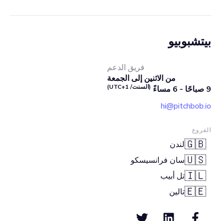
بيتشبوبيو
فريق الدعم
من الاثنين إلى الجمعة
(السنت/ UTC+1)
9 صباحًا - 6 مساءً
hi@pitchbob.io
الفروع
🇬🇧
لندن
🇺🇸
سان فرانسيسكو
🇮🇱
تل أبيب
🇪🇪
تالين