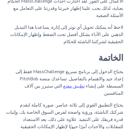
الأعمال على الفور. لقد اختارت أحداث MassChallenge الحكام
بعناية، لذلك يجب علينا إظهار خبرتنا وقدرتنا على التعامل مع
الأسئلة الصعبة.
لاحظ أنه يمكنك تحويل أي توتر إلى إثارة. يساعدنا هذا التبديل
الذهني على الأداء بشكل أفضل تحت الضغط وإظهار الإمكانات
الحقيقية لشركتنا الناشئة للحكام.
الخاتمة
يحتاج الدخول إلى برنامج تسريع MassChallenge فقط إلى
إعداد جيد والاهتمام بالتفاصيل. تساعدك منصة PitchBob
المبسطة على إنشاء
تطبيق مقنع
التي ستبرز بين آلاف
المنافسين.
يحتاج التطبيق القوي إلى ثلاثة عناصر: صورة كاملة لتقدم
شركتك الناشئة، ورؤية واضحة لفرص السوق الخاصة بك، وإثبات
قدرة فريقك على التنفيذ. علاوة على ذلك، يعد الاستعداد
للمقابلات والأحداث أمرًا حيويًا لإظهار الإمكانات الحقيقية