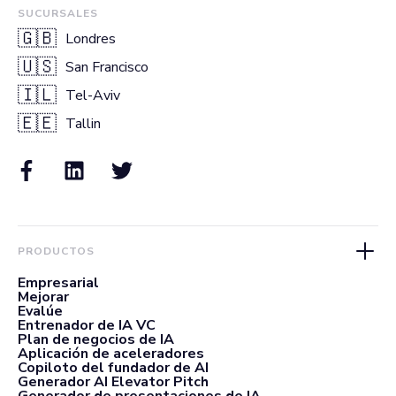
SUCURSALES
🇬🇧
Londres
🇺🇸
San Francisco
🇮🇱
Tel-Aviv
🇪🇪
Tallin
PRODUCTOS
Empresarial
Mejorar
Evalúe
Entrenador de IA VC
Plan de negocios de IA
Aplicación de aceleradores
Copiloto del fundador de AI
Generador AI Elevator Pitch
Generador de presentaciones de IA