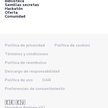
Biblioteca
Semillas secretas
Hackatón
Oferta
Comunidad
Política de privacidad
Política de cookies
Términos y condiciones
Política de reembolso
Descargo de responsabilidad
Política de uso
DAR
Preferencias de consentimiento
🇪🇪 🇪🇺
Disruptive Partners OÜ