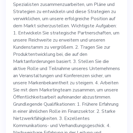
entwickeln und diese
Spezialisten zusammenzuarbeiten, um Pläne und
Strategien zu verwirklichen,
Strategien zu entwickeln und diese Strategien zu
verwirklichen, um unsere erfolgreiche Position auf
um unsere erfolgreiche
dem Markt sicherzustellen. Wichtigste Aufgaben:
Position auf dem Markt
1. Entwickeln Sie strategische Partnerschaften, um
unsere Reichweite zu erweitern und unseren
sicherzustellen. Wichtigste
Kundenstamm zu vergrößern. 2. Tragen Sie zur
Aufgaben: 1. Entwickeln Sie
Produktentwicklung bei, die auf den
Marktanforderungen basiert. 3. Stellen Sie die
strategische
aktive Rolle und Teilnahme unseres Unternehmens
Partnerschaften, um unsere
an Veranstaltungen und Konferenzen sicher, um
unsere Markenbekanntheit zu steigern. 4. Arbeiten
Reichweite zu erweitern und
Sie mit dem Marketingteam zusammen, um unsere
unseren Kundenstamm zu
Öffentlichkeitsarbeit aufeinander abzustimmen.
Grundlegende Qualifikationen: 1. Frühere Erfahrung
vergrößern. 2. Tragen Sie zur
in einer ähnlichen Rolle im Finanzsektor. 2. Starke
Produktentwicklung bei, die
Netzwerkfähigkeiten. 3. Exzellentes
Kommunikations- und Verhandlungsgeschick. 4.
auf den Marktanforderungen
Nachweisbare Erfahrung in der Leitung und