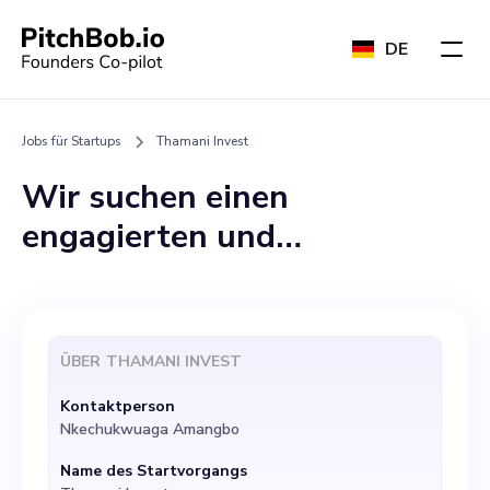
DE
Jobs für Startups
Thamani Invest
Wir suchen einen
engagierten und
leidenschaftlichen Business
Development Manager für
unser schnelles Team bei
ÜBER
THAMANI INVEST
Thamani Invest. Als unser
Kontaktperson
Business Development
Nkechukwuaga Amangbo
Manager sind Sie dafür
Name des Startvorgangs