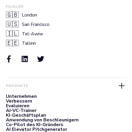
FILIALEN
🇬🇧
London
🇺🇸
San Francisco
🇮🇱
Tel-Awiw
🇪🇪
Tallinn
PRODUKTE
Unternehmen
Verbessern
Evaluieren
AI-VC-Trainer
KI-Geschäftsplan
Anwendung von Beschleunigern
Co-Pilot des KI-Gründers
AI Elevator Pitchgenerator