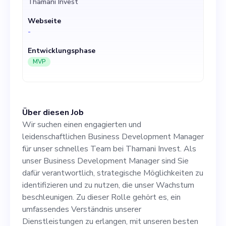
Thamani Invest
verantwortlich, strategische
Webseite
Möglichkeiten zu
-
identifizieren und zu nutzen,
Entwicklungsphase
die unser Wachstum
MVP
beschleunigen. Zu dieser
Rolle gehört es, ein
Über diesen Job
umfassendes Verständnis
Wir suchen einen engagierten und
unserer Dienstleistungen zu
leidenschaftlichen Business Development Manager
für unser schnelles Team bei Thamani Invest. Als
erlangen, mit unseren
unser Business Development Manager sind Sie
besten Spezialisten
dafür verantwortlich, strategische Möglichkeiten zu
identifizieren und zu nutzen, die unser Wachstum
zusammenzuarbeiten, um
beschleunigen. Zu dieser Rolle gehört es, ein
Pläne und Strategien zu
umfassendes Verständnis unserer
Dienstleistungen zu erlangen, mit unseren besten