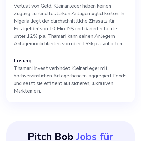
Qualifikationen: 1. Frühere
Verlust von Geld. Kleinanleger haben keinen
Erfahrung in einer ähnlichen
Zugang zu renditestarken Anlagemöglichkeiten. In
Nigeria liegt der durchschnittliche Zinssatz für
Rolle im Finanzsektor. 2.
Festgelder von 10 Mio. N$ und darunter heute
Starke Netzwerkfähigkeiten.
unter 12% p.a. Thamani kann seinen Anlegern
Anlagemöglichkeiten von über 15% p.a. anbieten
3. Exzellentes
Kommunikations- und
Lösung
Verhandlungsgeschick. 4.
Thamani Invest verbindet Kleinanleger mit
hochverzinslichen Anlagechancen, aggregiert Fonds
Nachweisbare Erfahrung in
und setzt sie effizient auf sicheren, lukrativen
der Leitung und Verwaltung
Märkten ein.
strategischer Initiativen und
Partnerschaften. Wenn Sie
eine Leidenschaft dafür
Pitch Bob
Jobs für
haben, kleinen Investoren