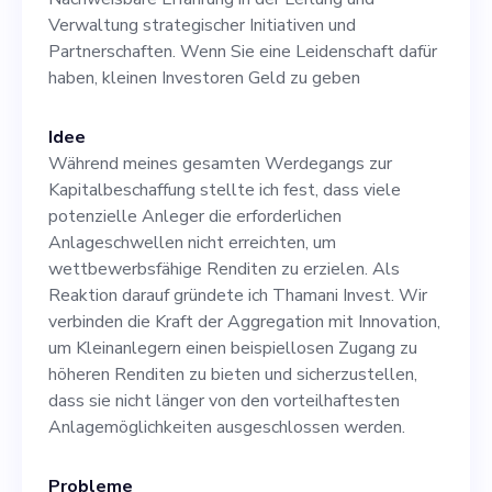
basiert. 3. Stellen Sie die
Verwaltung strategischer Initiativen und
Partnerschaften. Wenn Sie eine Leidenschaft dafür
aktive Rolle und Teilnahme
haben, kleinen Investoren Geld zu geben
unseres Unternehmens an
Veranstaltungen und
Idee
Während meines gesamten Werdegangs zur
Konferenzen sicher, um
Kapitalbeschaffung stellte ich fest, dass viele
unsere Markenbekanntheit
potenzielle Anleger die erforderlichen
Anlageschwellen nicht erreichten, um
zu steigern. 4. Arbeiten Sie
wettbewerbsfähige Renditen zu erzielen. Als
mit dem Marketingteam
Reaktion darauf gründete ich Thamani Invest. Wir
verbinden die Kraft der Aggregation mit Innovation,
zusammen, um unsere
um Kleinanlegern einen beispiellosen Zugang zu
Öffentlichkeitsarbeit
höheren Renditen zu bieten und sicherzustellen,
dass sie nicht länger von den vorteilhaftesten
aufeinander abzustimmen.
Anlagemöglichkeiten ausgeschlossen werden.
Grundlegende
Probleme