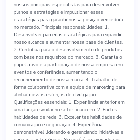
garantir nossa posição
nossos principais especialistas para desenvolver
vencedora no mercado.
planos e estratégias e impulsionar essas
estratégias para garantir nossa posição vencedora
Principais responsabilidades:
no mercado. Principais responsabilidades: 1.
1. Desenvolver parcerias
Desenvolver parcerias estratégicas para expandir
nosso alcance e aumentar nossa base de clientes.
estratégicas para expandir
2. Contribua para o desenvolvimento de produtos
nosso alcance e aumentar
com base nos requisitos do mercado. 3. Garanta o
papel ativo e a participação de nossa empresa em
nossa base de clientes. 2.
eventos e conferências, aumentando o
Contribua para o
reconhecimento de nossa marca. 4. Trabalhe de
forma colaborativa com a equipe de marketing para
desenvolvimento de
alinhar nossos esforços de divulgação.
produtos com base nos
Qualificações essenciais: 1. Experiência anterior em
uma função similar no setor financeiro. 2. Fortes
requisitos do mercado. 3.
habilidades de rede. 3. Excelentes habilidades de
Garanta o papel ativo e a
comunicação e negociação. 4. Experiência
demonstrável liderando e gerenciando iniciativas e
participação de nossa
parcerias estratégicas. Se você é apaixonado por