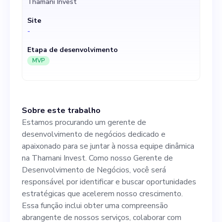
Thamani Invest
responsável por identificar e
Site
buscar oportunidades
-
estratégicas que acelerem
Etapa de desenvolvimento
nosso crescimento. Essa
MVP
função inclui obter uma
compreensão abrangente de
Sobre este trabalho
nossos serviços, colaborar
Estamos procurando um gerente de
com nossos principais
desenvolvimento de negócios dedicado e
apaixonado para se juntar à nossa equipe dinâmica
especialistas para
na Thamani Invest. Como nosso Gerente de
desenvolver planos e
Desenvolvimento de Negócios, você será
responsável por identificar e buscar oportunidades
estratégias e impulsionar
estratégicas que acelerem nosso crescimento.
essas estratégias para
Essa função inclui obter uma compreensão
abrangente de nossos serviços, colaborar com