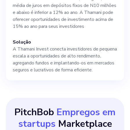
3. Excelentes habilidades de
média de juros em depósitos fixos de N10 milhões
comunicação e negociação. 4.
e abaixo é inferior a 12% ao ano. A Thamani pode
oferecer oportunidades de investimento acima de
Experiência demonstrável
15% ao ano para seus investidores
liderando e gerenciando
iniciativas e parcerias
Solução
A Thamani Invest conecta investidores de pequena
estratégicas. Se você é
escala a oportunidades de alto rendimento,
apaixonado por oferecer a
agregando fundos e implantando-os em mercados
seguros e lucrativos de forma eficiente.
investidores de pequena
escala
PitchBob
Empregos em
startups
Marketplace