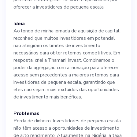
empresa em eventos e
oferecer a investidores de pequena escala
conferências, aumentando o
Ideia
reconhecimento de nossa
Ao longo de minha jornada de aquisição de capital,
marca. 4. Trabalhe de forma
reconheci que muitos investidores em potencial
não atingiram os limites de investimento
colaborativa com a equipe de
necessários para obter retornos competitivos. Em
marketing para alinhar
resposta, criei a Thamani Invest. Combinamos o
poder da agregação com a inovação para oferecer
nossos esforços de
acesso sem precedentes a maiores retornos para
divulgação. Qualificações
investidores de pequena escala, garantindo que
eles não sejam mais excluídos das oportunidades
essenciais: 1. Experiência
de investimento mais benéficas.
anterior em uma função
Problemas
similar no setor financeiro. 2.
Perda de dinheiro. Investidores de pequena escala
Fortes habilidades de rede.
não têm acesso a oportunidades de investimento
de alto rendimento. Atualmente, na Nigéria, a taxa