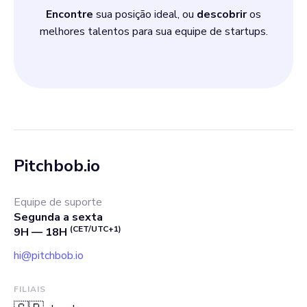
Encontre
sua posição ideal, ou
descobrir
os
melhores talentos para sua equipe de startups.
Pitchbob.io
Equipe de suporte
Segunda a sexta
(CET/UTC+1)
9H — 18H
hi@pitchbob.io
FILIAIS