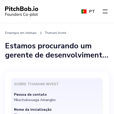
PT
Empregos em startups
Thamani Invest
Estamos procurando um
gerente de desenvolvimento
de negócios dedicado e
apaixonado para se juntar à
nossa equipe dinâmica na
SOBRE
THAMANI INVEST
Thamani Invest. Como nosso
Pessoa de contato
Gerente de Desenvolvimento
Nkechukwuaga Amangbo
de Negócios, você será
Nome da inicialização