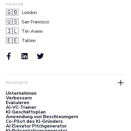
FILIALEN
🇬🇧
London
🇺🇸
San Francisco
🇮🇱
Tel-Awiw
🇪🇪
Tallinn
PRODUKTE
Unternehmen
Verbessern
Evaluieren
AI-VC-Trainer
KI-Geschäftsplan
Anwendung von Beschleunigern
Co-Pilot des KI-Gründers
AI Elevator Pitchgenerator
KI-Präsentationsgenerator