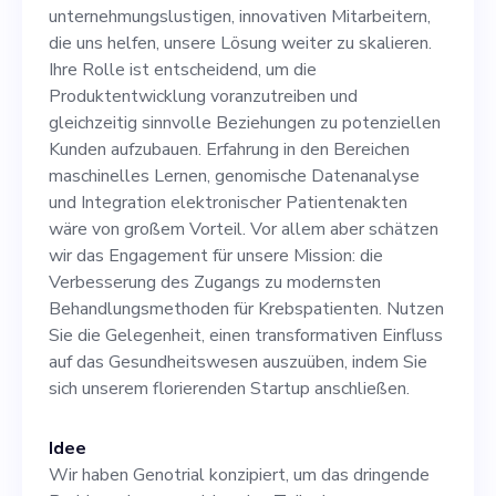
uns helfen, unsere Lösung
unternehmungslustigen, innovativen Mitarbeitern,
weiter zu skalieren. Ihre
die uns helfen, unsere Lösung weiter zu skalieren.
Ihre Rolle ist entscheidend, um die
Rolle ist entscheidend, um
Produktentwicklung voranzutreiben und
die Produktentwicklung
gleichzeitig sinnvolle Beziehungen zu potenziellen
Kunden aufzubauen. Erfahrung in den Bereichen
voranzutreiben und
maschinelles Lernen, genomische Datenanalyse
gleichzeitig sinnvolle
und Integration elektronischer Patientenakten
wäre von großem Vorteil. Vor allem aber schätzen
Beziehungen zu potenziellen
wir das Engagement für unsere Mission: die
Kunden aufzubauen.
Verbesserung des Zugangs zu modernsten
Behandlungsmethoden für Krebspatienten. Nutzen
Erfahrung in den Bereichen
Sie die Gelegenheit, einen transformativen Einfluss
maschinelles Lernen,
auf das Gesundheitswesen auszuüben, indem Sie
sich unserem florierenden Startup anschließen.
genomische Datenanalyse
und Integration
Idee
elektronischer
Wir haben Genotrial konzipiert, um das dringende