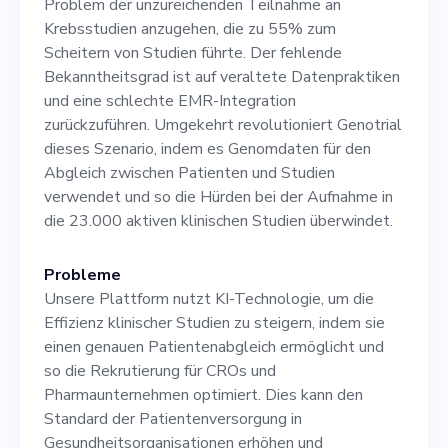
Problem der unzureichenden Teilnahme an
Patientenakten wäre von
Krebsstudien anzugehen, die zu 55% zum
großem Vorteil. Vor allem
Scheitern von Studien führte. Der fehlende
Bekanntheitsgrad ist auf veraltete Datenpraktiken
aber schätzen wir das
und eine schlechte EMR-Integration
Engagement für unsere
zurückzuführen. Umgekehrt revolutioniert Genotrial
dieses Szenario, indem es Genomdaten für den
Mission: die Verbesserung
Abgleich zwischen Patienten und Studien
des Zugangs zu modernsten
verwendet und so die Hürden bei der Aufnahme in
die 23.000 aktiven klinischen Studien überwindet.
Behandlungsmethoden für
Krebspatienten. Nutzen Sie
Probleme
Unsere Plattform nutzt KI-Technologie, um die
die Gelegenheit, einen
Effizienz klinischer Studien zu steigern, indem sie
transformativen Einfluss auf
einen genauen Patientenabgleich ermöglicht und
so die Rekrutierung für CROs und
das Gesundheitswesen
Pharmaunternehmen optimiert. Dies kann den
auszuüben, indem Sie sich
Standard der Patientenversorgung in
Gesundheitsorganisationen erhöhen und