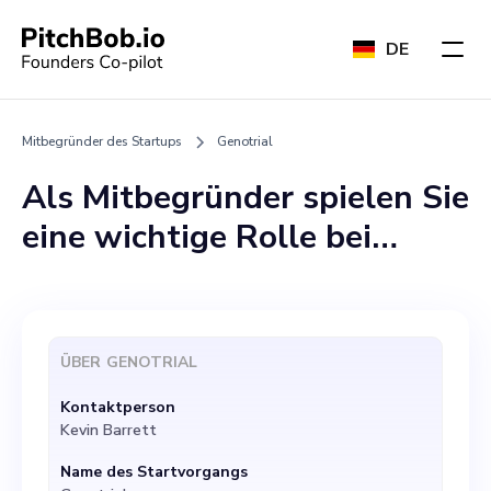
DE
Mitbegründer des Startups
Genotrial
Als Mitbegründer spielen Sie
eine wichtige Rolle bei
Genotrial, einer KI-
gesteuerten Plattform, die
eine gezielte, personalisierte
ÜBER
GENOTRIAL
Patientensuche für
Kontaktperson
Krebsstudien ermöglicht.
Kevin Barrett
Unser einzigartiges
Name des Startvorgangs