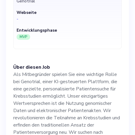
Genotrial
Wertversprechen ist die
Webseite
Nutzung genomischer Daten
-
und elektronischer
Entwicklungsphase
Patientenakten. Wir
MVP
revolutionieren die
Teilnahme an Krebsstudien
Über diesen Job
und erfinden den
Als Mitbegründer spielen Sie eine wichtige Rolle
traditionellen Ansatz der
bei Genotrial, einer KI-gesteuerten Plattform, die
eine gezielte, personalisierte Patientensuche für
Patientenversorgung neu.
Krebsstudien ermöglicht. Unser einzigartiges
Wir suchen nach
Wertversprechen ist die Nutzung genomischer
Daten und elektronischer Patientenakten. Wir
unternehmungslustigen,
revolutionieren die Teilnahme an Krebsstudien und
innovativen Mitarbeitern, die
erfinden den traditionellen Ansatz der
Patientenversorgung neu. Wir suchen nach