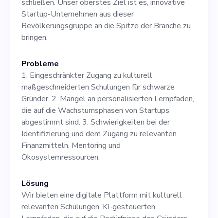
schließen. Unser oberstes Ziel ist es, innovative
Startup-Ökosystem neu zu
Startup-Unternehmen aus dieser
gestalten und eine
Bevölkerungsgruppe an die Spitze der Branche zu
bringen.
gerechtere
Unternehmenslandschaft zu
Probleme
1. Eingeschränkter Zugang zu kulturell
schaffen.
maßgeschneiderten Schulungen für schwarze
Gründer. 2. Mangel an personalisierten Lernpfaden,
die auf die Wachstumsphasen von Startups
abgestimmt sind. 3. Schwierigkeiten bei der
Identifizierung und dem Zugang zu relevanten
Finanzmitteln, Mentoring und
Ökosystemressourcen.
Lösung
Wir bieten eine digitale Plattform mit kulturell
relevanten Schulungen, KI-gesteuerten