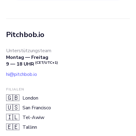
Pitchbob.io
Unterstützungsteam
Montag — Freitag
(CET/UTC+1)
9 — 18 UHR
hi@pitchbob.io
FILIALEN
🇬🇧
London
🇺🇸
San Francisco
🇮🇱
Tel-Awiw
🇪🇪
Tallinn