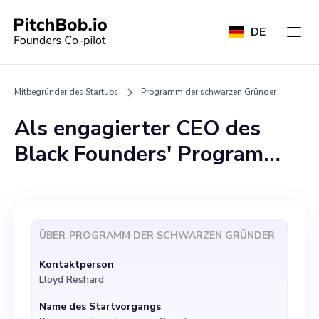
DE
Mitbegründer des Startups
Programm der schwarzen Gründer
Als engagierter CEO des
Black Founders' Program
suche ich einen
leidenschaftlichen und
innovativen Mitbegründer,
ÜBER
PROGRAMM DER SCHWARZEN GRÜNDER
der sich der landesweiten
Kontaktperson
Stärkung schwarzer Gründer
Lloyd Reshard
anschließt. Diese Rolle
Name des Startvorgangs