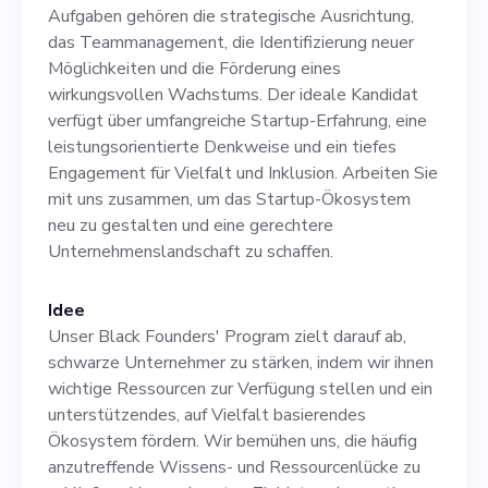
das Teammanagement, die
Aufgaben gehören die strategische Ausrichtung,
Identifizierung neuer
das Teammanagement, die Identifizierung neuer
Möglichkeiten und die Förderung eines
Möglichkeiten und die
wirkungsvollen Wachstums. Der ideale Kandidat
Förderung eines
verfügt über umfangreiche Startup-Erfahrung, eine
leistungsorientierte Denkweise und ein tiefes
wirkungsvollen Wachstums.
Engagement für Vielfalt und Inklusion. Arbeiten Sie
Der ideale Kandidat verfügt
mit uns zusammen, um das Startup-Ökosystem
neu zu gestalten und eine gerechtere
über umfangreiche Startup-
Unternehmenslandschaft zu schaffen.
Erfahrung, eine
leistungsorientierte
Idee
Unser Black Founders' Program zielt darauf ab,
Denkweise und ein tiefes
schwarze Unternehmer zu stärken, indem wir ihnen
Engagement für Vielfalt und
wichtige Ressourcen zur Verfügung stellen und ein
unterstützendes, auf Vielfalt basierendes
Inklusion. Arbeiten Sie mit
Ökosystem fördern. Wir bemühen uns, die häufig
uns zusammen, um das
anzutreffende Wissens- und Ressourcenlücke zu