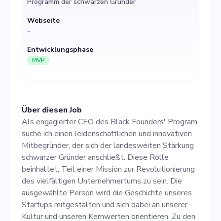
Programm der schwarzen Gründer
beinhaltet, Teil einer Mission
Webseite
zur Revolutionierung des
-
vielfältigen
Entwicklungsphase
Unternehmertums zu sein.
MVP
Die ausgewählte Person
wird die Geschichte unseres
Über diesen Job
Startups mitgestalten und
Als engagierter CEO des Black Founders' Program
sich dabei an unserer Kultur
suche ich einen leidenschaftlichen und innovativen
Mitbegründer, der sich der landesweiten Stärkung
und unseren Kernwerten
schwarzer Gründer anschließt. Diese Rolle
orientieren. Zu den
beinhaltet, Teil einer Mission zur Revolutionierung
des vielfältigen Unternehmertums zu sein. Die
Aufgaben gehören die
ausgewählte Person wird die Geschichte unseres
strategische Ausrichtung,
Startups mitgestalten und sich dabei an unserer
Kultur und unseren Kernwerten orientieren. Zu den