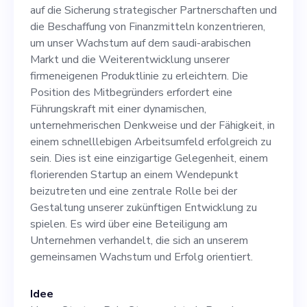
Partnerschaften und die
auf die Sicherung strategischer Partnerschaften und
Beschaffung von
die Beschaffung von Finanzmitteln konzentrieren,
um unser Wachstum auf dem saudi-arabischen
Finanzmitteln konzentrieren,
Markt und die Weiterentwicklung unserer
um unser Wachstum auf
firmeneigenen Produktlinie zu erleichtern. Die
Position des Mitbegründers erfordert eine
dem saudi-arabischen Markt
Führungskraft mit einer dynamischen,
und die Weiterentwicklung
unternehmerischen Denkweise und der Fähigkeit, in
einem schnelllebigen Arbeitsumfeld erfolgreich zu
unserer firmeneigenen
sein. Dies ist eine einzigartige Gelegenheit, einem
Produktlinie zu erleichtern.
florierenden Startup an einem Wendepunkt
beizutreten und eine zentrale Rolle bei der
Die Position des
Gestaltung unserer zukünftigen Entwicklung zu
Mitbegründers erfordert
spielen. Es wird über eine Beteiligung am
Unternehmen verhandelt, die sich an unserem
eine Führungskraft mit einer
gemeinsamen Wachstum und Erfolg orientiert.
dynamischen,
unternehmerischen
Idee