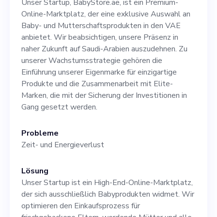
Unser Startup, BabyStore.ae, ist ein Premium-
Denkweise und der
Online-Marktplatz, der eine exklusive Auswahl an
Fähigkeit, in einem
Baby- und Mutterschaftsprodukten in den VAE
anbietet. Wir beabsichtigen, unsere Präsenz in
schnelllebigen
naher Zukunft auf Saudi-Arabien auszudehnen. Zu
Arbeitsumfeld erfolgreich
unserer Wachstumsstrategie gehören die
Einführung unserer Eigenmarke für einzigartige
zu sein. Dies ist eine
Produkte und die Zusammenarbeit mit Elite-
einzigartige Gelegenheit,
Marken, die mit der Sicherung der Investitionen in
Gang gesetzt werden.
einem florierenden Startup
an einem Wendepunkt
Probleme
Zeit- und Energieverlust
beizutreten und eine
zentrale Rolle bei der
Lösung
Gestaltung unserer
Unser Startup ist ein High-End-Online-Marktplatz,
der sich ausschließlich Babyprodukten widmet. Wir
zukünftigen Entwicklung zu
optimieren den Einkaufsprozess für