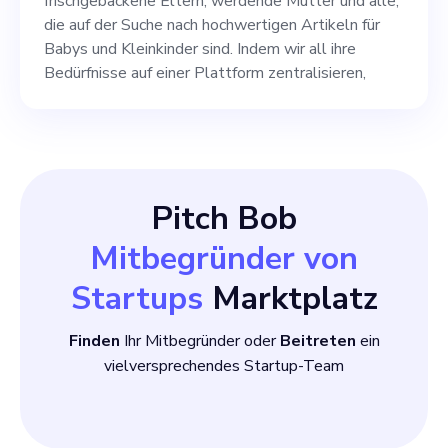
spielen. Es wird über eine
frischgebackene Eltern, werdende Mütter und alle,
die auf der Suche nach hochwertigen Artikeln für
Beteiligung am
Babys und Kleinkinder sind. Indem wir all ihre
Unternehmen verhandelt,
Bedürfnisse auf einer Plattform zentralisieren,
die sich an unserem
gemeinsamen Wachstum
und Erfolg orientiert.
Pitch Bob
Mitbegründer von
Startups
Marktplatz
Finden
Ihr Mitbegründer oder
Beitreten
ein
vielversprechendes Startup-Team