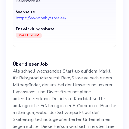
Babystore.ae
unterstützen kann. Der
Webseite
ideale Kandidat sollte
https://www.babystore.ae/
umfangreiche Erfahrung in
Entwicklungsphase
der E-Commerce-Branche
WACHSTUM
mitbringen, wobei der
Schwerpunkt auf der
Über diesen Job
Skalierung
Als schnell wachsendes Start-up auf dem Markt
technologieorientierter
für Babyprodukte sucht BabyStore.ae nach einem
Mitbegründer, der uns bei der Umsetzung unserer
Unternehmen liegen sollte.
Expansions- und Diversifizierungspläne
Diese Person wird sich in
unterstützen kann. Der ideale Kandidat sollte
umfangreiche Erfahrung in der E-Commerce-Branche
erster Linie auf die
mitbringen, wobei der Schwerpunkt auf der
Sicherung strategischer
Skalierung technologieorientierter Unternehmen
liegen sollte. Diese Person wird sich in erster Linie