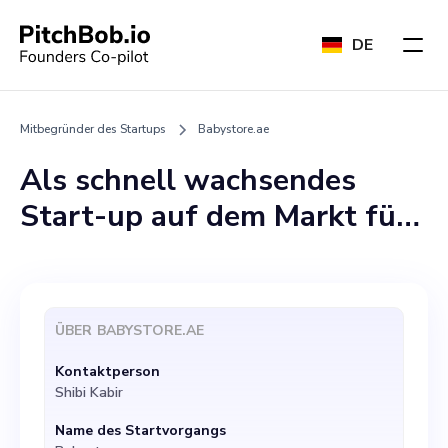
DE
Mitbegründer des Startups
Babystore.ae
Als schnell wachsendes
Start-up auf dem Markt für
Babyprodukte sucht
BabyStore.ae nach einem
Mitbegründer, der uns bei
ÜBER
BABYSTORE.AE
der Umsetzung unserer
Kontaktperson
Expansions- und
Shibi Kabir
Diversifizierungspläne
Name des Startvorgangs