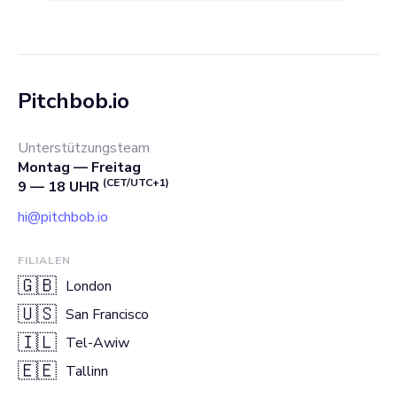
Pitchbob.io
Unterstützungsteam
Montag — Freitag
(CET/UTC+1)
9 — 18 UHR
hi@pitchbob.io
FILIALEN
🇬🇧
London
🇺🇸
San Francisco
🇮🇱
Tel-Awiw
🇪🇪
Tallinn