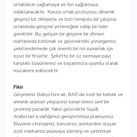
Kurucu ortak pozisyonu,
ortaklıklar sağlamaya ve fon sağlamaya
dinamik, girişimci bir
odaklanacaktır.. Kurucu ortak pozisyonu, dinamik,
girişimci bir zihniyete ve hızlı tempolu bir çalışma
zihniyete ve hızlı tempolu bir
ortamında gelişme yeteneğine sahip bir lider
çalışma ortamında gelişme
gerektirir. Bu, gelişen bir girişime bir dönüm
noktasında katılmak ve gelecekteki yörüngemizi
yeteneğine sahip bir lider
şekillendirmede çok önemli bir rol oynamak için
gerektirir. Bu, gelişen bir
eşsiz bir fırsattır.. Şirkette bir öz sermaye payı,
karşılıklı büyümemiz ve başarımızla uyumlu olarak
girişime bir dönüm
müzakere edilecektir.
noktasında katılmak ve
gelecekteki yörüngemizi
Fikir
Girişimimiz Babystore.ae, BAE'de özel bir bebek ve
şekillendirmede çok önemli
annelik ürünleri yelpazesi sunan birinci sınıf bir
bir rol oynamak için eşsiz bir
çevrimiçi pazardır. Yakın gelecekte Suudi
Arabistan'a varlığımızı genişletmeyi planlıyoruz.
fırsattır.. Şirkette bir öz
Büyüme stratejimiz, benzersiz ürünlerden oluşan
sermaye payı, karşılıklı
özel markamızı piyasaya sürmeyi ve yatırımları