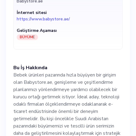
Babystore.ae
odaklı firmaları
İnternet sitesi
ölçeklendirmeye odaklanarak
https://www.babystore.ae/
e-ticaret endüstrisinde
Geliştirme Aşaması
önemli bir deneyim
BÜYÜME
getirmelidir. Bu kişi öncelikle
Suudi Arabistan pazarındaki
Bu İş Hakkında
büyümemizi ve tescilli ürün
Bebek ürünleri pazarında hızla büyüyen bir girişim
serimizin daha da
olan Babystore.ae, genişleme ve çeşitlendirme
planlarımızı yönlendirmeye yardımcı olabilecek bir
geliştirilmesini
kurucu ortağı getirmek istiyor. İdeal aday, teknoloji
kolaylaştırmak için stratejik
odaklı firmaları ölçeklendirmeye odaklanarak e-
ticaret endüstrisinde önemli bir deneyim
ortaklıklar sağlamaya ve fon
getirmelidir. Bu kişi öncelikle Suudi Arabistan
sağlamaya odaklanacaktır..
pazarındaki büyümemizi ve tescilli ürün serimizin
daha da geliştirilmesini kolaylaştırmak için stratejik