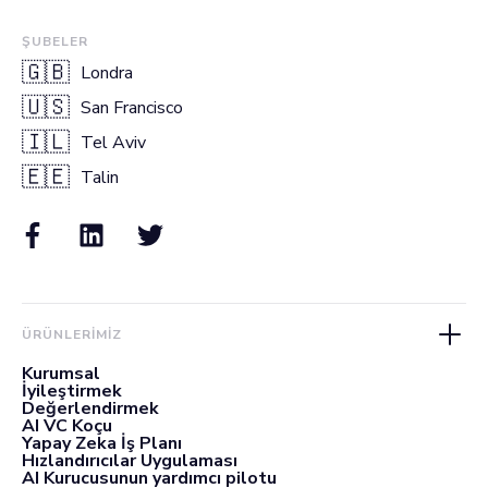
ŞUBELER
🇬🇧
Londra
🇺🇸
San Francisco
🇮🇱
Tel Aviv
🇪🇪
Talin
ÜRÜNLERIMIZ
Kurumsal
İyileştirmek
Değerlendirmek
AI VC Koçu
Yapay Zeka İş Planı
Hızlandırıcılar Uygulaması
AI Kurucusunun yardımcı pilotu