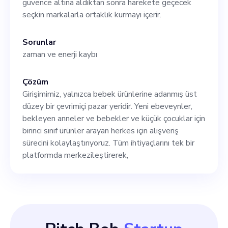
güvence altına aldıktan sonra harekete geçecek
büyümemiz ve başarımızla
seçkin markalarla ortaklık kurmayı içerir.
uyumlu olarak müzakere
Sorunlar
edilecektir.
zaman ve enerji kaybı
Çözüm
Girişimimiz, yalnızca bebek ürünlerine adanmış üst
düzey bir çevrimiçi pazar yeridir. Yeni ebeveynler,
bekleyen anneler ve bebekler ve küçük çocuklar için
birinci sınıf ürünler arayan herkes için alışveriş
sürecini kolaylaştırıyoruz. Tüm ihtiyaçlarını tek bir
platformda merkezileştirerek,