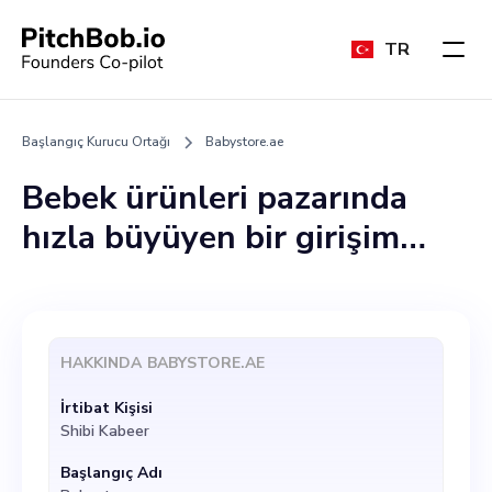
TR
Başlangıç Kurucu Ortağı
Babystore.ae
Bebek ürünleri pazarında
hızla büyüyen bir girişim
olan Babystore.ae,
genişleme ve çeşitlendirme
planlarımızı yönlendirmeye
HAKKINDA
BABYSTORE.AE
yardımcı olabilecek bir
İrtibat Kişisi
kurucu ortağı getirmek
Shibi Kabeer
istiyor. İdeal aday, teknoloji
Başlangıç Adı