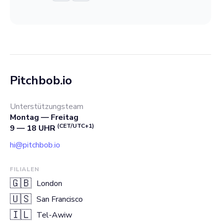
Pitchbob.io
Unterstützungsteam
Montag — Freitag
(CET/UTC+1)
9 — 18 UHR
hi@pitchbob.io
FILIALEN
🇬🇧
London
🇺🇸
San Francisco
🇮🇱
Tel-Awiw