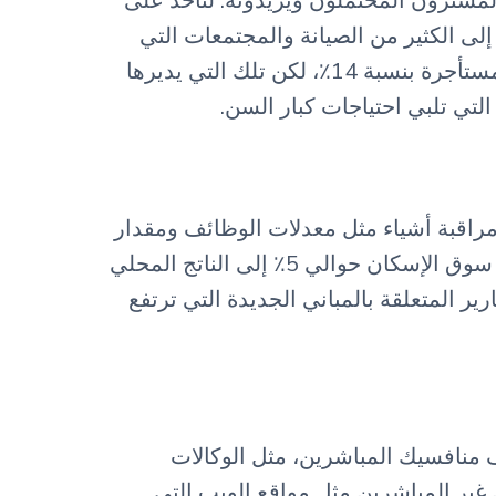
مشترون المحتملون ويريدونه. لنأخذ على
 لا تحتاج إلى الكثير من الصيانة والمجتمعات التي
تستهدف كبار السن. تجدر الإشارة إلى أنه من عام 2009 إلى عام 2019، ارتفع إجمالي عدد الأسر المستأجرة بنسبة 14٪، لكن تلك التي يديرها
راقبة أشياء مثل معدلات الوظائف ومقدار
الأموال التي يجنيها الناس وكيف ينمو الاقتصاد في المنطقة. ولوضع الأمر في منظوره الصحيح، يضيف سوق الإسكان حوالي 5٪ إلى الناتج المحلي
ر المتعلقة بالمباني الجديدة التي ترتفع
منافسيك المباشرين، مثل الوكالات
غير المباشرين مثل مواقع الويب التي