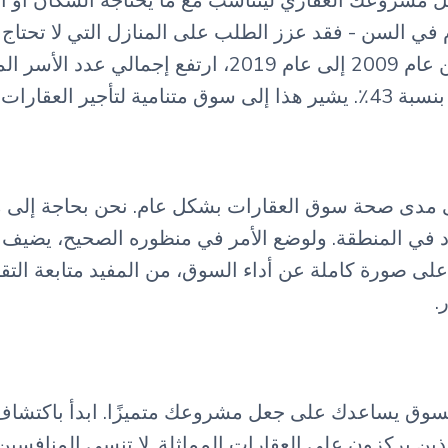
 مشروعك العقاري ليتناسب مع ما يحتاجه السكان أو ال
ل Baby Boomer الذي يتقدم في السن - فقد عزز الطلب على المنازل التي
ى مدى صحة سوق العقارات بشكل عام. نحن بحاجة إلى م
لى صورة كاملة عن أداء السوق، من المفيد متابعة التقاري
.
لسوق يساعدك على جعل مشروعك متميزًا. ابدأ باكتشاف 
ين يركزون على العقارات المماثلة. لا تنسى المنافسين 