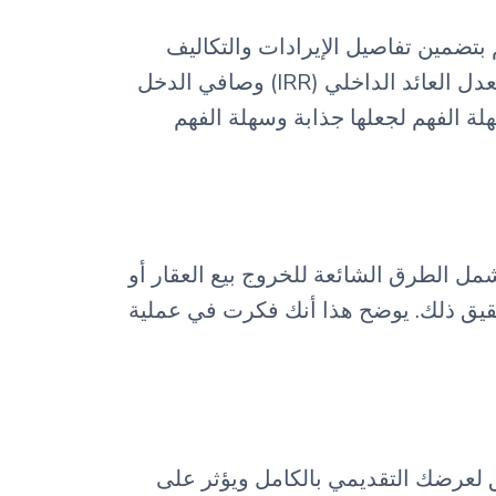
بتضمين تفاصيل الإيرادات والتكاليف
والأرباح المتوقعة على مدى فترة 3-5 سنوات. تأكد من تسليط الضوء على المقاييس الرئيسية مثل معدل العائد الداخلي (IRR) وصافي الدخل
سهلة الفهم لجعلها جذابة وسهلة الفهم
مل الطرق الشائعة للخروج بيع العقار أو
قيق ذلك. يوضح هذا أنك فكرت في عملية
ق لعرضك التقديمي بالكامل ويؤثر على