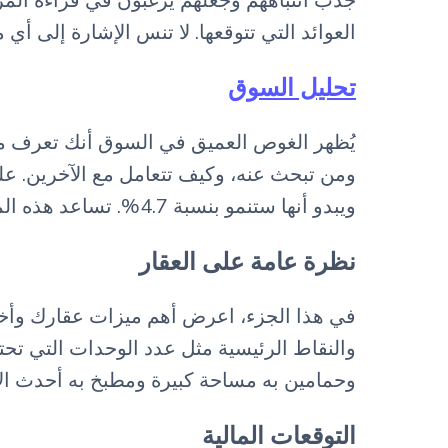
جذب انتباههم وجعلهم يرغبون في قراءة المز
العوائد التي تتوقعها. لا تنس الإشارة إلى
تحليل السوق
يُظهر الغوص العميق في السوق أنك تعرف ما
ومن تبحث عنه، وكيف تتعامل مع الآخرين. عل
ويبدو أنها ستنمو بنسبة 4.7%. تساعد هذه المعلومات المستثمرين على رؤية مجال النمو وكسب المال في السوق المستهدف.
نظرة عامة على العقار
في هذا الجزء، اعرض أهم ميزات عقارك وأخب
وحمامين به مساحة كبيرة ومطبخ به أحدث الأشي
التوقعات المالية