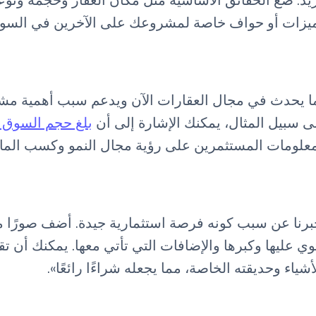
يد. ضع الحقائق الأساسية مثل مكان العقار وحجمه ونوع
 أي ميزات أو حواف خاصة لمشروعك على الآخرين في السو
 يحدث في مجال العقارات الآن ويدعم سبب أهمية مشرو
ى سبيل المثال، يمكنك الإشارة إلى أن
بلغ حجم السوق في عام 2022 226.80 م
رنا عن سبب كونه فرصة استثمارية جيدة. أضف صورًا من
اء وحديقته الخاصة، مما يجعله شراءًا رائعًا».