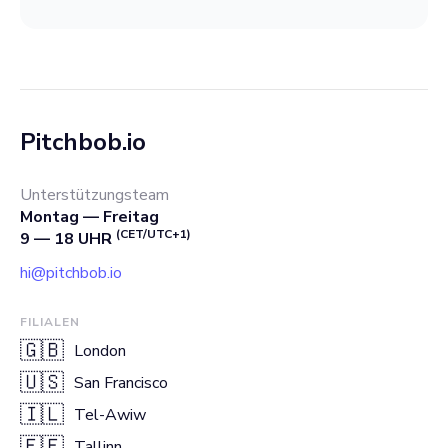
Pitchbob.io
Unterstützungsteam
Montag — Freitag
(CET/UTC+1)
9 — 18 UHR
hi@pitchbob.io
FILIALEN
🇬🇧
London
🇺🇸
San Francisco
🇮🇱
Tel-Awiw
🇪🇪
Tallinn