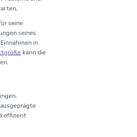
arten.
ür seine
rungen seines
 Einnahmen in
ktgröße
kann die
en.
ungen,
 ausgeprägte
 effizient