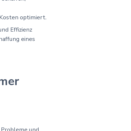
Kosten optimiert.
nd Effizienz
haffung eines
mer
en Probleme und