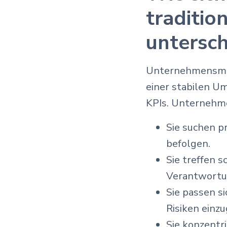
traditio
untersc
Unternehmensmita
einer stabilen U
KPIs. Unternehme
Sie suchen p
befolgen.
Sie treffen 
Verantwortun
Sie passen s
Risiken einz
Sie konzentr