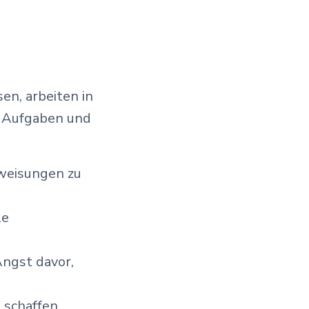
en, arbeiten in
e Aufgaben und
weisungen zu
le
Angst davor,
 schaffen,