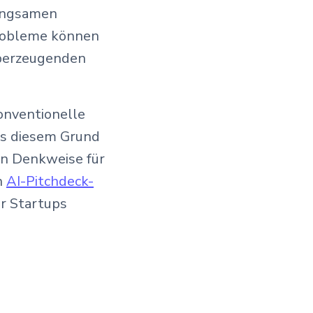
langsamen
Probleme können
überzeugenden
onventionelle
us diesem Grund
en Denkweise für
n
AI-Pitchdeck-
r Startups