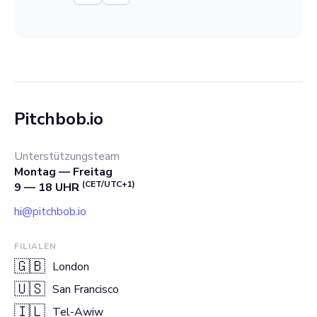
Pitchbob.io
Unterstützungsteam
Montag — Freitag
(CET/UTC+1)
9 — 18 UHR
hi@pitchbob.io
FILIALEN
🇬🇧
London
🇺🇸
San Francisco
🇮🇱
Tel-Awiw