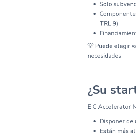
Solo subvenc
Componente d
TRL 9)
Financiamien
💡 Puede elegir 
necesidades.
¿Su star
EIC Accelerator N
Disponer de u
Están más al