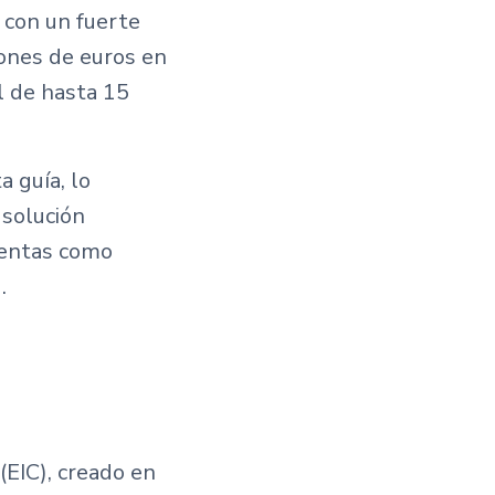
 con un fuerte
ones de euros en
al de hasta 15
a guía, lo
 solución
ientas como
.
(EIC), creado en