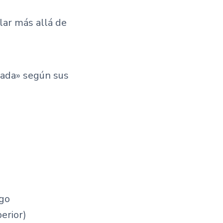
lar más allá de
nada» según sus
sgo
erior)