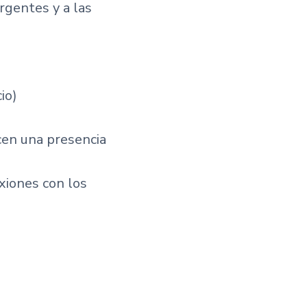
gentes y a las
io)
cen una presencia
xiones con los