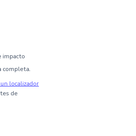
e impacto
a completa.
r un localizador
ntes de