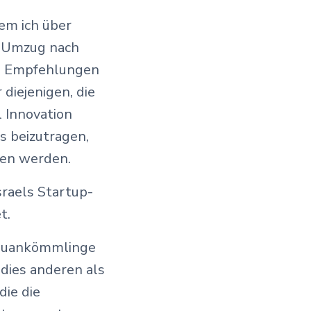
dem ich über
m Umzug nach
ten Empfehlungen
diejenigen, die
l Innovation
s beizutragen,
nen werden.
sraels Startup-
t.
Neuankömmlinge
 dies anderen als
die die