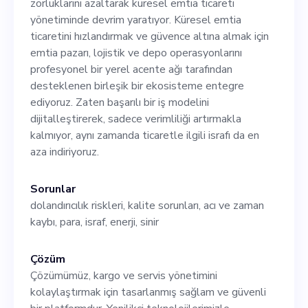
zorluklarını azaltarak küresel emtia ticareti
trendleri tespit etmek,
yönetiminde devrim yaratıyor. Küresel emtia
olağanüstü bir pazarlama
ticaretini hızlandırmak ve güvence altına almak için
emtia pazarı, lojistik ve depo operasyonlarını
stratejisi belirlemek ve
profesyonel bir yerel acente ağı tarafından
marka bilinirliğimizi ve
desteklenen birleşik bir ekosisteme entegre
ediyoruz. Zaten başarılı bir iş modelini
satışlarımızı artırmak için
dijitalleştirerek, sadece verimliliği artırmakla
engin uzmanlığınızı
kalmıyor, aynı zamanda ticaretle ilgili israfı da en
aza indiriyoruz.
kullanacaksınız. Yaklaşık 500
oyuncudan oluşan pazarımızı
Sorunlar
dolandırıcılık riskleri, kalite sorunları, acı ve zaman
anlamak, %40'lık bir pay
kaybı, para, israf, enerji, sinir
almayı hedeflediğimiz için
çok önemli olacaktır.
Çözüm
Çözümümüz, kargo ve servis yönetimini
kolaylaştırmak için tasarlanmış sağlam ve güvenli