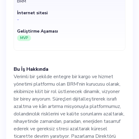
BRM
azaltma ve kârı artırma
İnternet sitesi
misyonuyla platformumuz,
-
dolandırıcılık risklerini ve
Geliştirme Aşaması
kalite sorunlarını azaltarak,
MVP
nihayetinde zamandan,
paradan, enerjiden tasarruf
Bu İş Hakkında
ederek ve gereksiz stresi
Verimli bir şekilde entegre bir kargo ve hizmet
azaltarak küresel ticarette
yönetimi platformu olan BRM'nin kurucusu olarak,
ekibimize kilit bir rol üstlenecek dinamik, vizyoner
devrim yaratıyor. Pazarlama
bir birey arıyorum. Süreçleri dijitalleştirerek israfı
Direktörü rolünü üstlenerek
azaltma ve kârı artırma misyonuyla platformumuz,
dolandırıcılık risklerini ve kalite sorunlarını azaltarak,
markamızın stratejik
nihayetinde zamandan, paradan, enerjiden tasarruf
konumlandırılmasından siz
ederek ve gereksiz stresi azaltarak küresel
ticarette devrim yaratıyor. Pazarlama Direktörü