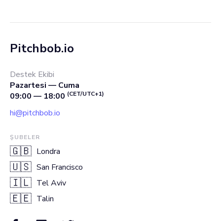
Pitchbob.io
Destek Ekibi
Pazartesi — Cuma
(CET/UTC+1)
09:00 — 18:00
hi@pitchbob.io
ŞUBELER
🇬🇧
Londra
🇺🇸
San Francisco
🇮🇱
Tel Aviv
🇪🇪
Talin