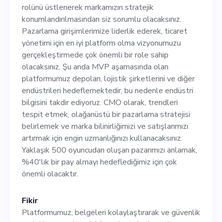
sorumlu olacaksınız.
rolünü üstlenerek markamızın stratejik
Pazarlama girişimlerimize
konumlandırılmasından siz sorumlu olacaksınız.
Pazarlama girişimlerimize liderlik ederek, ticaret
liderlik ederek, ticaret
yönetimi için en iyi platform olma vizyonumuzu
yönetimi için en iyi platform
gerçekleştirmede çok önemli bir role sahip
olacaksınız. Şu anda MVP aşamasında olan
olma vizyonumuzu
platformumuz depoları, lojistik şirketlerini ve diğer
gerçekleştirmede çok önemli
endüstrileri hedeflemektedir, bu nedenle endüstri
bilgisini takdir ediyoruz. CMO olarak, trendleri
bir role sahip olacaksınız. Şu
tespit etmek, olağanüstü bir pazarlama stratejisi
anda MVP aşamasında olan
belirlemek ve marka bilinirliğimizi ve satışlarımızı
artırmak için engin uzmanlığınızı kullanacaksınız.
platformumuz depoları,
Yaklaşık 500 oyuncudan oluşan pazarımızı anlamak,
lojistik şirketlerini ve diğer
%40'lık bir pay almayı hedeflediğimiz için çok
önemli olacaktır.
endüstrileri hedeflemektedir,
bu nedenle endüstri bilgisini
Fikir
takdir ediyoruz. CMO olarak,
Platformumuz, belgeleri kolaylaştırarak ve güvenlik