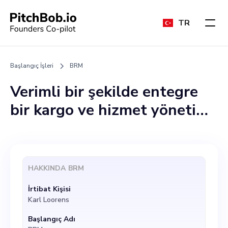
TR
Başlangıç İşleri
BRM
Verimli bir şekilde entegre
bir kargo ve hizmet yönetimi
platformu olan BRM'nin
kurucusu olarak, ekibimize
kilit bir rol üstlenecek
HAKKINDA
BRM
dinamik, vizyoner bir birey
İrtibat Kişisi
arıyorum. Süreçleri
Karl Loorens
dijitalleştirerek israfı
Başlangıç Adı