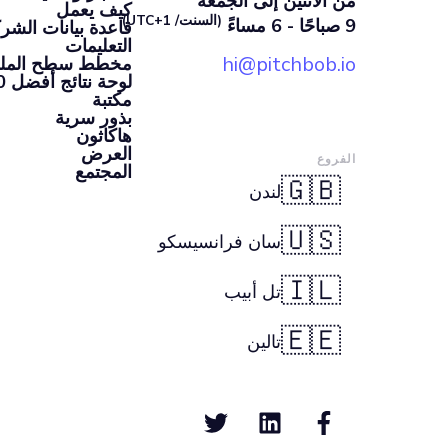
من الاثنين إلى الجمعة
كيف يعمل
(السنت/ UTC+1)
9 صباحًا - 6 مساءً
قاعدة بيانات الشرك
التعليمات
hi@pitchbob.io
مخطط سطح الملعب 
لوحة نتائج أفضل 100 شركة ناشئة
مكتبة
بذور سرية
هاكاثون
العرض
الفروع
المجتمع
🇬🇧
لندن
🇺🇸
سان فرانسيسكو
🇮🇱
تل أبيب
🇪🇪
تالين