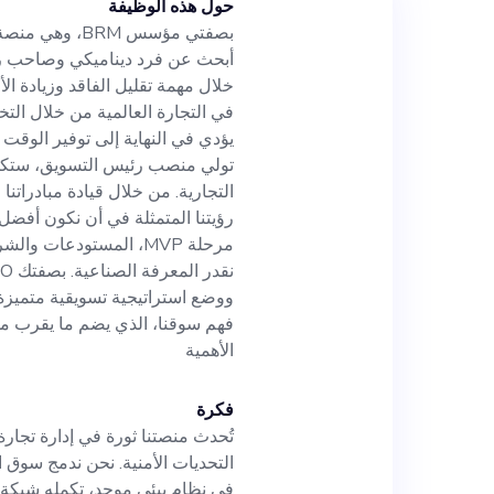
حول هذه الوظيفة
منصتنا ثورة في الت
بصفتي مؤسس BRM
أبحث عن فرد ديناميكي وصاحب رؤي
مخاطر الاحتيال وم
خلال مهمة تقليل الفاقد وزيادة ال
في التجارة العالمية من خلال ال
توفير الوقت والمال
يؤدي في النهاية إلى توفير الوقت 
تولي منصب رئيس التسويق، ستكون 
التجارية. من خلال قيادة مبادرات
عند تولي منصب رئ
رؤيتنا المتمثلة في أن نكون أفضل 
مرحلة MVP، المستودعات 
التموضع الاستراتيجي
ووضع استراتيجية تسويقية متميزة و
مبادراتنا التسويق
الأهمية
رؤيتنا المتمثلة في
فكرة
تُحدث منصتنا ثورة في إدارة تجار
التحديات الأمنية. نحن ندمج سوق
في نظام بيئي موحد، تكمله شبكة 