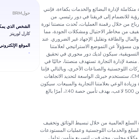
جارة العالمية من خلال
، وهي منصة متكاملة لإدارة البضائع والخدمات بكفاءة، فإنني
حول
BRM
ة للانضمام إلى فريقنا في دور رئيسي. من
شكلات الجودة، مما يؤدي
أرباح من خلال رقمنة العمليات، تُحدث منصتنا ثورة
الشخص الذي يمكن
تخفيف من مخاطر الاحتيال ومشكلات الجودة، مما
كارل لورينز
 والطاقة وتقليل الإجها
والمال والطاقة وتقليل الإجهاد غير الضروري. عند
الموقع الإلكتروني
مسؤولاً عن التموضع الاستراتيجي لعلامتنا
-
نا التسويقية، سيكون لديك دور محوري في تحقيق
يس التسويق، ستكون م
منصة لإدارة التجارة. تستهدف منصتنا، حاليًا في
والشركات اللوجستية والصناعات الأخرى، وبالتالي فإننا
 لعلامتنا التجارية. من
نقدر المعرفة الصناعية. بصفتك CMO، ستستخدم خبرتك الواسعة لتحديد الاتجاهات
زيادة الوعي بعلامتنا التجارية والمبيعات. سيكون
فهم سوقنا، الذي يضم ما يقرب من 500 لاعب، بهدف تأمين حصة 40٪، أمرًا بالغ
ية، سيكون لديك دور مح
 أن نكون أفضل منصة لإد
ة السلع العالمية من خلال تبسيط الوثائق وتخفيف
تستهدف م
 السلع والخدمات اللوجستية وعمليات المستودعات
وكلاء محليين محترفين، لتسريع وتأمين تداول