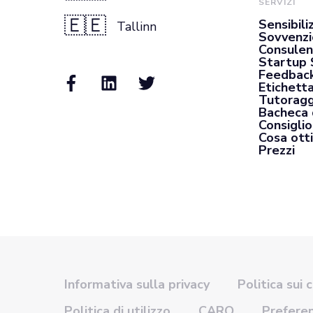
SERVIZI
🇪🇪
Sensibili
Tallinn
Sovvenzi
Consulen
Startup 
Feedback
Etichett
Tutoragg
Bacheca 
Consiglio
Cosa otti
Prezzi
Informativa sulla privacy
Politica sui 
Politica di utilizzo
CARO
Prefere