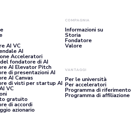
COMPAGNIA
se
Informazioni su
e
Storia
Fondatore
re AI VC
Valore
iendale AI
ione Acceleratori
del fondatore di AI
re AI Elevator Pitch
VANTAGGI
re di presentazioni AI
re AI Canvas
Per le università
e di visti per startup AI
Per acceleratori
 AI VC
Programma di riferimento
oni
Programma di affiliazione
o gratuito
re di accordi
ggio azionario