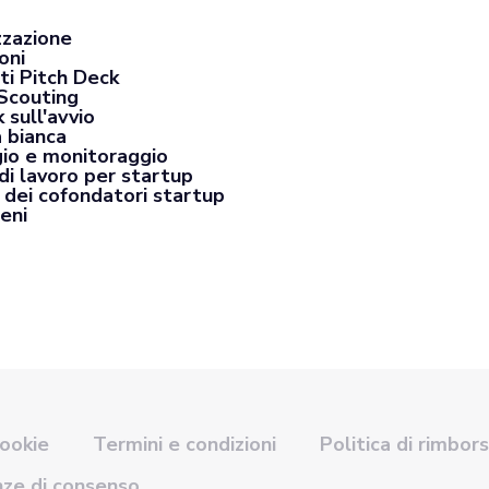
zzazione
oni
ti Pitch Deck
Scouting
 sull'avvio
a bianca
io e monitoraggio
di lavoro per startup
 dei cofondatori startup
eni
cookie
Termini e condizioni
Politica di rimbor
nze di consenso