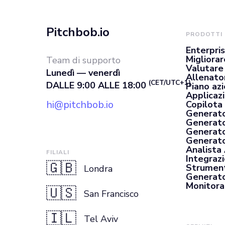
Pitchbob.io
PRODOTTI
Enterpri
Migliorar
Team di supporto
Valutare
Lunedì — venerdì
Allenato
(CET/UTC+1)
DALLE 9:00 ALLE 18:00
Piano az
Applicaz
hi@pitchbob.io
Copilota 
Generato
Generato
Generato
Generator
Analista
FILIALI
Integrazi
🇬🇧
Strument
Londra
Generato
Monitora
🇺🇸
San Francisco
🇮🇱
Tel Aviv