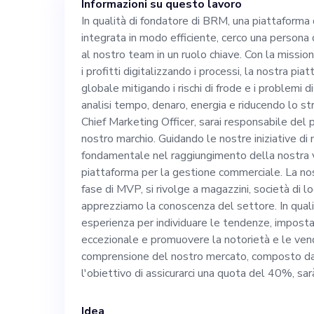
Informazioni su questo lavoro
la missione di r
In qualità di fondatore di BRM, una piattaforma d
integrata in modo efficiente, cerco una persona d
profitti digitali
al nostro team in un ruolo chiave. Con la mission
i profitti digitalizzando i processi, la nostra pi
piattaforma riv
globale mitigando i rischi di frode e i problemi d
analisi tempo, denaro, energia e riducendo lo st
Chief Marketing Officer, sarai responsabile del
mitigando i risc
nostro marchio. Guidando le nostre iniziative di 
fondamentale nel raggiungimento della nostra vi
risparmiando in
piattaforma per la gestione commerciale. La no
fase di MVP, si rivolge a magazzini, società di log
apprezziamo la conoscenza del settore. In qualit
energia e riducendo l
esperienza per individuare le tendenze, imposta
eccezionale e promuovere la notorietà e le vend
ruolo di Chief M
comprensione del nostro mercato, composto da 
l'obiettivo di assicurarci una quota del 40%, s
del posizioname
Idea