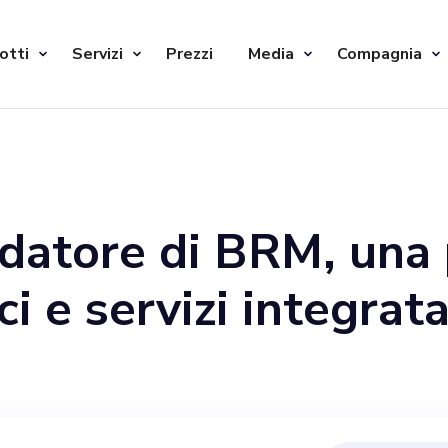
otti
Servizi
Prezzi
Media
Compagnia
ondatore di BRM, una
i e servizi integrat
o una persona dinami
 nostro team in un r