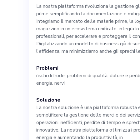
Guidando le nost
La nostra piattaforma rivoluziona la gestione 
prime semplificando la documentazione e mitigan
Integriamo il mercato delle materie prime, la log
ruolo fondamen
magazzino in un ecosistema unificato, integrato 
professionali, per accelerare e proteggere il c
nostra visione d
Digitalizzando un modello di business già di su
l'efficienza, ma minimizziamo anche gli sprechi l
la gestione commerciale. La n
Problemi
rischi di frode, problemi di qualità, dolore e per
attualmente in f
energia, nervi
società di logist
Soluzione
La nostra soluzione è una piattaforma robusta e
apprezziamo la 
semplificare la gestione delle merci e dei servizi.
operazioni inefficienti, perdite di tempo e sprec
innovative. La nostra piattaforma ottimizza i pr
di CMO, utilizze
energia e aumentando la produttività, in