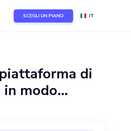
SCEGLI UN PIANO
IT
 piattaforma di
a in modo
ca e visionaria
uolo chiave. Con