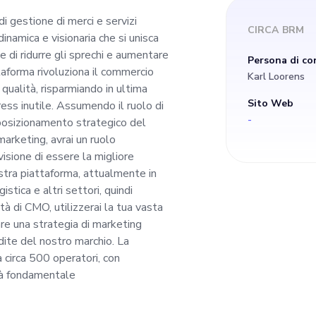
idurre gli sprechi e 
i gestione di merci e servizi
CIRCA
BRM
inamica e visionaria che si unisca
zzando i processi, la
e di ridurre gli sprechi e aumentare
Persona di co
attaforma rivoluziona il commercio
Karl Loorens
oluziona il commerci
i qualità, risparmiando in ultima
Sito Web
ress inutile. Assumendo il ruolo di
-
 posizionamento strategico del
hi di frode e i proble
marketing, avrai un ruolo
sione di essere la migliore
 ultima analisi temp
stra piattaforma, attualmente in
istica e altri settori, quindi
à di CMO, utilizzerai la tua vasta
o stress inutile. Assumendo 
re una strategia di marketing
ite del nostro marchio. La
arketing Officer, sa
circa 500 operatori, con
arà fondamentale
nto strategico del 