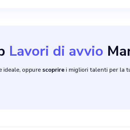
tendenze, impostare 
ionale e promuovere
chio. La comprensione del
ob
Lavori di avvio
Mar
 composto da circa 
e ideale, oppure
scoprire
i migliori talenti per la 
di assicurarci una q
ale