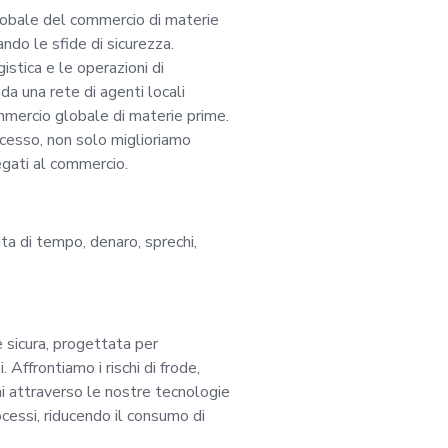
re iniziative di mar
globale del commercio di materie
do le sfide di sicurezza.
istica e le operazioni di
tale nel raggiungim
da una rete di agenti locali
ommercio globale di materie prime.
i essere la migliore
ccesso, non solo miglioriamo
egati al commercio.
ostra piattaforma,
dita di tempo, denaro, sprechi,
ase di MVP, si rivol
ica e altri settori, q
 sicura, progettata per
conoscenza del setto
 Affrontiamo i rischi di frode,
hi attraverso le nostre tecnologie
ocessi, riducendo il consumo di
rai la tua vasta esp