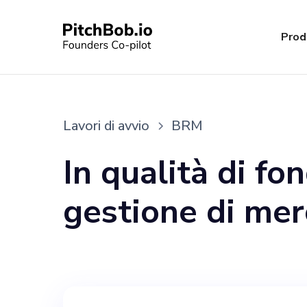
Prod
Lavori di avvio
BRM
In qualità di f
gestione di merc
efficiente, cerc
che si unisca al