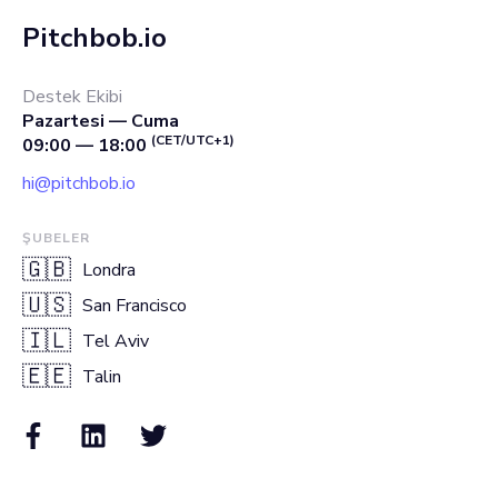
Pitchbob.io
Destek Ekibi
Pazartesi — Cuma
(CET/UTC+1)
09:00 — 18:00
hi@pitchbob.io
ŞUBELER
🇬🇧
Londra
🇺🇸
San Francisco
🇮🇱
Tel Aviv
🇪🇪
Talin