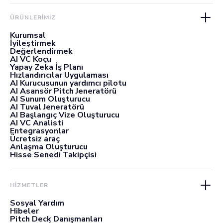
ÜRÜNLERIMIZ
Kurumsal
İyileştirmek
Değerlendirmek
AI VC Koçu
Yapay Zeka İş Planı
Hızlandırıcılar Uygulaması
AI Kurucusunun yardımcı pilotu
AI Asansör Pitch Jeneratörü
AI Sunum Oluşturucu
AI Tuval Jeneratörü
AI Başlangıç Vize Oluşturucu
AI VC Analisti
Entegrasyonlar
Ücretsiz araç
Anlaşma Oluşturucu
Hisse Senedi Takipçisi
HİZMETLER
Sosyal Yardım
Hibeler
Pitch Deck Danışmanları