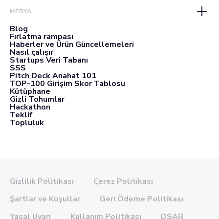
MEDYA
Blog
Fırlatma rampası
Haberler ve Ürün Güncellemeleri
Nasıl çalışır
Startups Veri Tabanı
SSS
Pitch Deck Anahat 101
TOP-100 Girişim Skor Tablosu
Kütüphane
Gizli Tohumlar
Hackathon
Teklif
Topluluk
Gizlilik Politikası
Çerez Politikası
Şartlar ve Koşullar
Geri Ödeme Politikası
Yasal Uyarı
Kullanım Politikası
DSAR