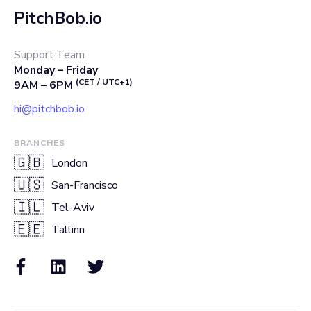
PitchBob.io
Support Team
Monday – Friday
(CET / UTC+1)
9AM – 6PM
hi@pitchbob.io
BRANCHES
🇬🇧
London
🇺🇸
San-Francisco
🇮🇱
Tel-Aviv
🇪🇪
Tallinn