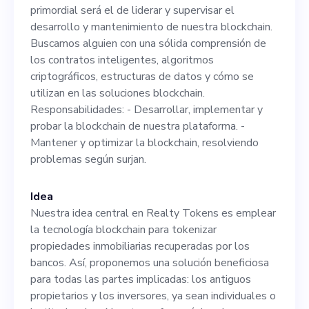
Buscamos alguien con una
primordial será el de liderar y supervisar el
sólida comprensión de los
desarrollo y mantenimiento de nuestra blockchain.
Buscamos alguien con una sólida comprensión de
contratos inteligentes,
los contratos inteligentes, algoritmos
algoritmos criptográficos,
criptográficos, estructuras de datos y cómo se
utilizan en las soluciones blockchain.
estructuras de datos y cómo
Responsabilidades: - Desarrollar, implementar y
se utilizan en las soluciones
probar la blockchain de nuestra plataforma. -
Mantener y optimizar la blockchain, resolviendo
blockchain.
problemas según surjan.
Responsabilidades: -
Desarrollar, implementar y
Idea
Nuestra idea central en Realty Tokens es emplear
probar la blockchain de
la tecnología blockchain para tokenizar
nuestra plataforma. -
propiedades inmobiliarias recuperadas por los
bancos. Así, proponemos una solución beneficiosa
Mantener y optimizar la
para todas las partes implicadas: los antiguos
blockchain, resolviendo
propietarios y los inversores, ya sean individuales o