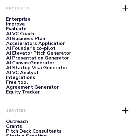
PRODUCTS
Enterprise
Improve
Evaluate
AI VC Coach
AI Business Plan
Accelerators Application
AI Founder's co-pilot
AI Elevator Pitch Generator
AI Presentation Generator
AI Canvas Generator
AI Startup Visa Generator
AI VC Analyst
Integrations
Free tool
Agreement Generator
Equity Tracker
SERVICES
Outreach
Grants
Pitch Deck Consultants