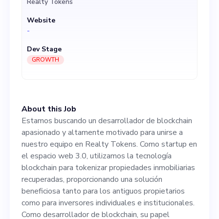
Realty Tokens
tokenizar propiedades
Website
inmobiliarias recuperadas,
-
proporcionando una solución
Dev Stage
beneficiosa tanto para los
GROWTH
antiguos propietarios como
para inversores individuales
About this Job
e institucionales. Como
Estamos buscando un desarrollador de blockchain
desarrollador de blockchain,
apasionado y altamente motivado para unirse a
nuestro equipo en Realty Tokens. Como startup en
su papel primordial será el
el espacio web 3.0, utilizamos la tecnología
de liderar y supervisar el
blockchain para tokenizar propiedades inmobiliarias
recuperadas, proporcionando una solución
desarrollo y mantenimiento
beneficiosa tanto para los antiguos propietarios
de nuestra blockchain.
como para inversores individuales e institucionales.
Como desarrollador de blockchain, su papel