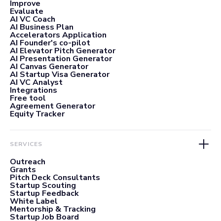
Improve
Evaluate
AI VC Coach
AI Business Plan
Accelerators Application
AI Founder's co-pilot
AI Elevator Pitch Generator
AI Presentation Generator
AI Canvas Generator
AI Startup Visa Generator
AI VC Analyst
Integrations
Free tool
Agreement Generator
Equity Tracker
SERVICES
Outreach
Grants
Pitch Deck Consultants
Startup Scouting
Startup Feedback
White Label
Mentorship & Tracking
Startup Job Board