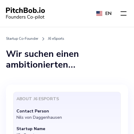
EN
Startup Co-Founder
J6 eSports
Wir suchen einen
ambitionierten
Mitbegründer, der unser
rasch wachsendes Startup,
J6 eSports, ergänzt. J6
ABOUT
J6 ESPORTS
eSports ist eine dynamische
Contact Person
Organisation, die darauf
Nils von Daggenhausen
ausgerichtet ist,
Startup Name