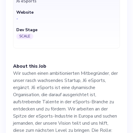
J6 eSports
aufstrebende Talente in der
Website
eSports-Branche zu
-
entdecken und zu fördern.
Dev Stage
Wir arbeiten an der Spitze
SCALE
der eSports-Industrie in
Europa und suchen
About this Job
jemanden, der unsere Vision
Wir suchen einen ambitionierten Mitbegründer, der
teilt und uns hilft, diese zum
unser rasch wachsendes Startup, J6 eSports,
ergänzt. J6 eSports ist eine dynamische
nächsten Level zu bringen.
Organisation, die darauf ausgerichtet ist,
Die Rolle: Als Mitbegründer
aufstrebende Talente in der eSports-Branche zu
entdecken und zu fördern. Wir arbeiten an der
sind Ihre Hauptaufgaben die
Spitze der eSports-Industrie in Europa und suchen
strategische Planung und
jemanden, der unsere Vision teilt und uns hilft,
diese zum nächsten Level zu bringen. Die Rolle: