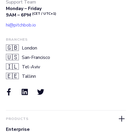
Support Team
Monday – Friday
(CET / UTC+1)
9AM – 6PM
hi@pitchbob.io
BRANCHES
🇬🇧
London
🇺🇸
San-Francisco
🇮🇱
Tel-Aviv
🇪🇪
Tallinn
PRODUCTS
Enterprise