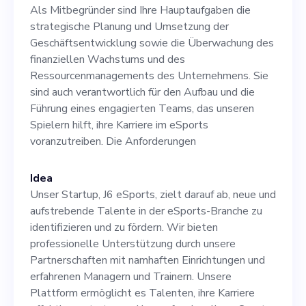
Umsetzung der
Als Mitbegründer sind Ihre Hauptaufgaben die
Geschäftsentwicklung sowie
strategische Planung und Umsetzung der
Geschäftsentwicklung sowie die Überwachung des
die Überwachung des
finanziellen Wachstums und des
finanziellen Wachstums und
Ressourcenmanagements des Unternehmens. Sie
sind auch verantwortlich für den Aufbau und die
des
Führung eines engagierten Teams, das unseren
Ressourcenmanagements
Spielern hilft, ihre Karriere im eSports
voranzutreiben. Die Anforderungen
des Unternehmens. Sie sind
auch verantwortlich für den
Idea
Aufbau und die Führung
Unser Startup, J6 eSports, zielt darauf ab, neue und
aufstrebende Talente in der eSports-Branche zu
eines engagierten Teams,
identifizieren und zu fördern. Wir bieten
das unseren Spielern hilft,
professionelle Unterstützung durch unsere
Partnerschaften mit namhaften Einrichtungen und
ihre Karriere im eSports
erfahrenen Managern und Trainern. Unsere
voranzutreiben. Die
Plattform ermöglicht es Talenten, ihre Karriere