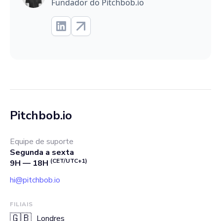
Fundador do Pitchbob.io
Pitchbob.io
Equipe de suporte
Segunda a sexta
(CET/UTC+1)
9H — 18H
hi@pitchbob.io
FILIAIS
🇬🇧
Londres