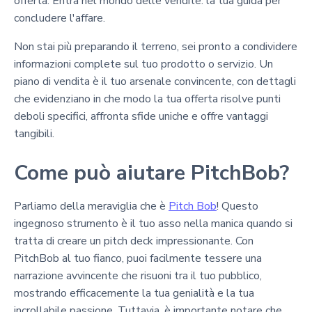
offerta. Entra nel mondo delle vendite: la tua guida per
concludere l'affare.
Non stai più preparando il terreno, sei pronto a condividere
informazioni complete sul tuo prodotto o servizio. Un
piano di vendita è il tuo arsenale convincente, con dettagli
che evidenziano in che modo la tua offerta risolve punti
deboli specifici, affronta sfide uniche e offre vantaggi
tangibili.
Come può aiutare PitchBob?
Parliamo della meraviglia che è
Pitch Bob
! Questo
ingegnoso strumento è il tuo asso nella manica quando si
tratta di creare un pitch deck impressionante. Con
PitchBob al tuo fianco, puoi facilmente tessere una
narrazione avvincente che risuoni tra il tuo pubblico,
mostrando efficacemente la tua genialità e la tua
incrollabile passione. Tuttavia, è importante notare che,