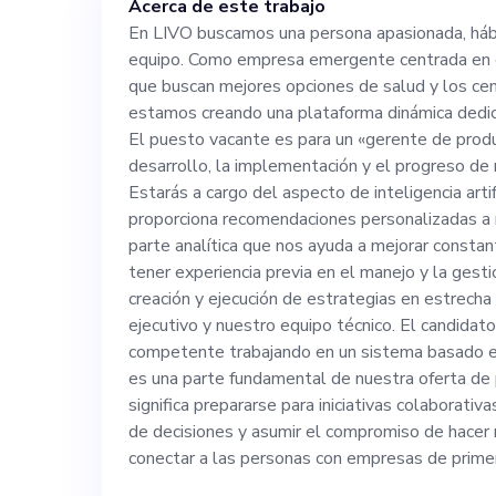
Acerca de este trabajo
salud y los cent
En LIVO buscamos una persona apasionada, hábil
equipo. Como empresa emergente centrada en ce
estamos creand
que buscan mejores opciones de salud y los cen
estamos creando una plataforma dinámica dedicad
dedicada a la longev
El puesto vacante es para un «gerente de produ
desarrollo, la implementación y el progreso de 
Estarás a cargo del aspecto de inteligencia arti
vacante es para
proporciona recomendaciones personalizadas a n
parte analítica que nos ayuda a mejorar consta
supervisará el 
tener experiencia previa en el manejo y la gesti
creación y ejecución de estrategias en estrecha
ejecutivo y nuestro equipo técnico. El candida
progreso de nue
competente trabajando en un sistema basado en l
es una parte fundamental de nuestra oferta de
cargo del aspect
significa prepararse para iniciativas colaborati
de decisiones y asumir el compromiso de hacer 
nuestro product
conectar a las personas con empresas de primer