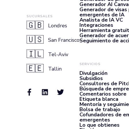
Generador AI Canva
Generador de visas
emergentes de IA
SUCURSALES
Analista de IA VC
🇬🇧
Integraciones
Londres
Herramienta gratui
Generador de acue
🇺🇸
San Francisco
Seguimiento de acc
🇮🇱
Tel-Aviv
SERVICIOS
🇪🇪
Tallin
Divulgación
Subsidios
Consultores de Pit
Búsqueda de empre
Comentarios sobre
Etiqueta blanca
Mentoría y seguimi
Bolsa de trabajo
Cofundadores de e
emergentes
Lo que obtienes