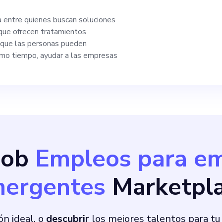
tente trabajando e
a entre quienes buscan soluciones
 que ofrecen tratamientos
eligencia artificial,
a que las personas pueden
mismo tiempo, ayudar a las empresas
al de nuestra ofert
 LIVO significa pre
borativas, acelerar 
Bob
Empleos para e
ones y asumir el co
ergentes
Marketpl
nuestra misión de co
mpresas de primer n
ón ideal, o
descubrir
los mejores talentos para tu