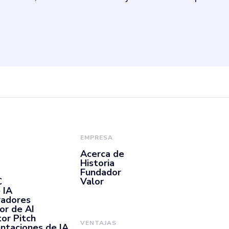
EMPRESA
Acerca de
Historia
Fundador
C
Valor
 IA
radores
or de AI
or Pitch
VENTAJAS
ntaciones de IA