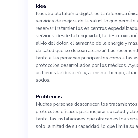
recomendacione
Idea
Nuestra plataforma digital es la referencia únic
servicios de mejora de la salud, lo que permite 
usuarios, así co
reservar tratamientos en centros especializad
servicios, desde la longevidad, la desintoxicació
ayuda a mejorar cons
alivio del dolor, el aumento de la energía y má
de salud que se desean alcanzar. Las recomend
tanto a las personas principiantes como a las a
ideal debe tene
protocolos desarrollados por los médicos. Ayud
un bienestar duradero y, al mismo tiempo, atraer
la gestión de da
socios.
ejecución de es
Problemas
Muchas personas desconocen los tratamientos 
con nuestro dir
protocolos eficaces para mejorar su salud y ab
tanto, las instalaciones que ofrecen estos serv
solo la mitad de su capacidad, lo que limita su 
técnico. El can