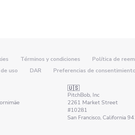
kies
Términos y condiciones
Política de ree
 de uso
DAR
Preferencias de consentimient
🇺🇸
PitchBob, Inc
Tornimäe
2261 Market Street
#10281
San Francisco, California 9