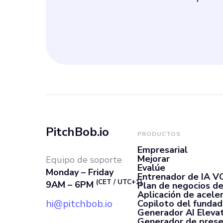
PitchBob.io
PRODUCTOS
Empresarial
Mejorar
Equipo de soporte
Evalúe
Monday – Friday
Entrenador de IA V
(CET / UTC+1)
9AM – 6PM
Plan de negocios de
Aplicación de acele
hi@pitchbob.io
Copiloto del fundad
Generador AI Elevat
Generador de prese