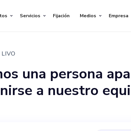
tos
Servicios
Fijación
Medios
Empresa
LIVO
os una persona apas
nirse a nuestro equ
nte centrada en cer
nas que buscan mej