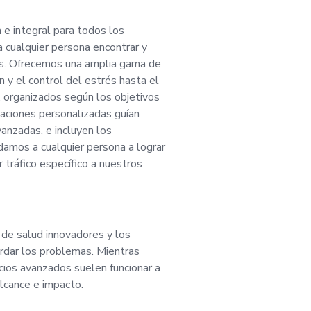
s personalizadas a 
a e integral para todos los
a cualquier persona encontrar y
mo de la parte analí
os. Ofrecemos una amplia gama de
n y el control del estrés hasta el
tantemente. El candidato
s, organizados según los objetivos
aciones personalizadas guían
vanzadas, e incluyen los
r experiencia previa
amos a cualquier persona a lograr
 tráfico específico a nuestros
tos, así como en la 
trategias en estrech
de salud innovadores y los
ector ejecutivo y nu
ordar los problemas. Mientras
icios avanzados suelen funcionar a
alcance e impacto.
didato también debe 