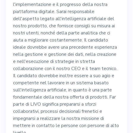
legato all'intelligenza
l'implementazione e il progresso della nostra
artificiale del nostro
piattaforma digitale. Sarai responsabile
dell'aspetto legato all'intelligenza artificiale del
prodotto, che fornisce
nostro prodotto, che fornisce consigli su misura ai
consigli su misura ai nostri
nostri utenti, nonché della parte analitica che ci
aiuta a migliorare costantemente. Il candidato
utenti, nonché della parte
ideale dovrebbe avere una precedente esperienza
analitica che ci aiuta a
nella gestione e gestione dei dati, nella creazione
e nell'esecuzione di strategie in stretta
migliorare costantemente. Il
collaborazione con il nostro CEO e il team tecnico.
candidato ideale dovrebbe
Il candidato dovrebbe inoltre essere a suo agio e
competente nel lavorare in un sistema basato
avere una precedente
sull'intelligenza artificiale, in quanto è una parte
esperienza nella gestione e
fondamentale della nostra offerta di prodotti. Far
parte di LIVO significa prepararsi a sforzi
gestione dei dati, nella
collaborativi, processi decisionali frenetici e
creazione e nell'esecuzione
impegnarsi a realizzare la nostra missione di
mettere in contatto le persone con persone di alto
di strategie in stretta
livello