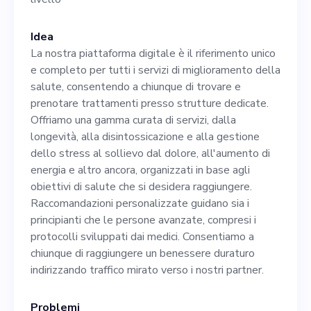
collaborazione con il nostro
CEO e il team tecnico. Il
Idea
La nostra piattaforma digitale è il riferimento unico
candidato dovrebbe inoltre
e completo per tutti i servizi di miglioramento della
essere a suo agio e
salute, consentendo a chiunque di trovare e
prenotare trattamenti presso strutture dedicate.
competente nel lavorare in
Offriamo una gamma curata di servizi, dalla
un sistema basato
longevità, alla disintossicazione e alla gestione
dello stress al sollievo dal dolore, all'aumento di
sull'intelligenza artificiale, in
energia e altro ancora, organizzati in base agli
quanto è una parte
obiettivi di salute che si desidera raggiungere.
Raccomandazioni personalizzate guidano sia i
fondamentale della nostra
principianti che le persone avanzate, compresi i
offerta di prodotti. Far parte
protocolli sviluppati dai medici. Consentiamo a
chiunque di raggiungere un benessere duraturo
di LIVO significa prepararsi a
indirizzando traffico mirato verso i nostri partner.
sforzi collaborativi, processi
Problemi