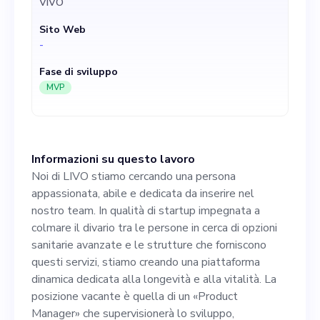
VIVO
forniscono questi servizi,
Sito Web
stiamo creando una
-
piattaforma dinamica
Fase di sviluppo
dedicata alla longevità e alla
MVP
vitalità. La posizione vacante
è quella di un «Product
Informazioni su questo lavoro
Manager» che supervisionerà
Noi di LIVO stiamo cercando una persona
lo sviluppo,
appassionata, abile e dedicata da inserire nel
nostro team. In qualità di startup impegnata a
l'implementazione e il
colmare il divario tra le persone in cerca di opzioni
progresso della nostra
sanitarie avanzate e le strutture che forniscono
questi servizi, stiamo creando una piattaforma
piattaforma digitale. Sarai
dinamica dedicata alla longevità e alla vitalità. La
responsabile dell'aspetto
posizione vacante è quella di un «Product
Manager» che supervisionerà lo sviluppo,