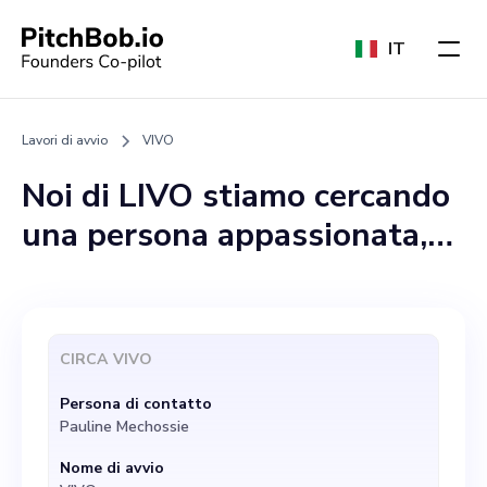
IT
Lavori di avvio
VIVO
Noi di LIVO stiamo cercando
una persona appassionata,
abile e dedicata da inserire
nel nostro team. In qualità di
startup impegnata a colmare
CIRCA
VIVO
il divario tra le persone in
Persona di contatto
cerca di opzioni sanitarie
Pauline Mechossie
avanzate e le strutture che
Nome di avvio