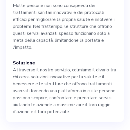
decisionali frenetici e
Molte persone non sono consapevoli dei
impegnarsi a realizzare la
trattamenti sanitari innovativi e dei protocolli
efficaci per migliorare la propria salute e risolvere i
nostra missione di mettere
problemi. Nel frattempo, le strutture che offrono
in contatto le persone con
questi servizi avanzati spesso funzionano solo a
metà della capacità, limitandone la portata e
persone di alto livello
l'impatto.
Soluzione
Attraverso il nostro servizio, colmiamo il divario tra
chi cerca soluzioni innovative per la salute e il
benessere e le strutture che offrono trattamenti
avanzati fornendo una piattaforma in cui le persone
possono scoprire, confrontare e prenotare servizi
aiutando le aziende a massimizzare il loro raggio
d'azione e il loro potenziale.