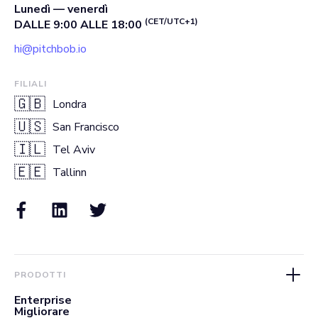
Lunedì — venerdì
(CET/UTC+1)
DALLE 9:00 ALLE 18:00
hi@pitchbob.io
FILIALI
🇬🇧
Londra
🇺🇸
San Francisco
🇮🇱
Tel Aviv
🇪🇪
Tallinn
PRODOTTI
Enterprise
Migliorare