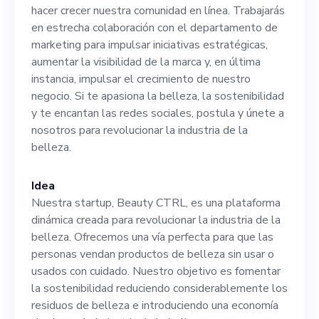
departamento de marketing
hacer crecer nuestra comunidad en línea. Trabajarás
para impulsar iniciativas
en estrecha colaboración con el departamento de
marketing para impulsar iniciativas estratégicas,
estratégicas, aumentar la
aumentar la visibilidad de la marca y, en última
visibilidad de la marca y, en
instancia, impulsar el crecimiento de nuestro
negocio. Si te apasiona la belleza, la sostenibilidad
última instancia, impulsar el
y te encantan las redes sociales, postula y únete a
crecimiento de nuestro
nosotros para revolucionar la industria de la
belleza.
negocio. Si te apasiona la
belleza, la sostenibilidad y
Idea
te encantan las redes
Nuestra startup, Beauty CTRL, es una plataforma
dinámica creada para revolucionar la industria de la
sociales, postula y únete a
belleza. Ofrecemos una vía perfecta para que las
nosotros para revolucionar
personas vendan productos de belleza sin usar o
usados con cuidado. Nuestro objetivo es fomentar
la industria de la belleza.
la sostenibilidad reduciendo considerablemente los
residuos de belleza e introduciendo una economía