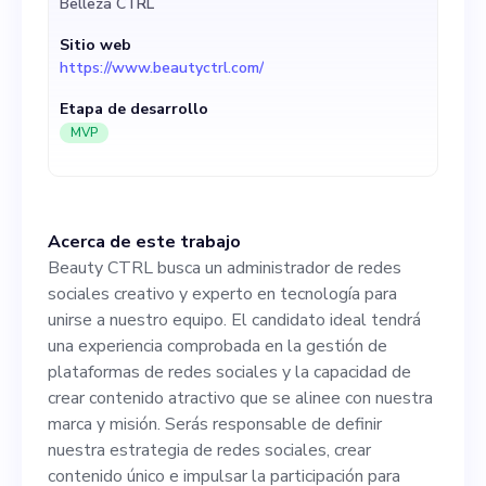
Belleza CTRL
sociales y la capacidad de
Sitio web
crear contenido atractivo
https://www.beautyctrl.com/
que se alinee con nuestra
Etapa de desarrollo
marca y misión. Serás
MVP
responsable de definir
nuestra estrategia de redes
Acerca de este trabajo
sociales, crear contenido
Beauty CTRL busca un administrador de redes
único e impulsar la
sociales creativo y experto en tecnología para
unirse a nuestro equipo. El candidato ideal tendrá
participación para hacer
una experiencia comprobada en la gestión de
crecer nuestra comunidad en
plataformas de redes sociales y la capacidad de
crear contenido atractivo que se alinee con nuestra
línea. Trabajarás en estrecha
marca y misión. Serás responsable de definir
colaboración con el
nuestra estrategia de redes sociales, crear
contenido único e impulsar la participación para