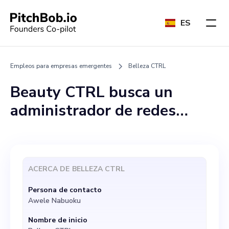
ES
Empleos para empresas emergentes
Belleza CTRL
Beauty CTRL busca un
administrador de redes
sociales creativo y experto
en tecnología para unirse a
nuestro equipo. El candidato
ACERCA DE
BELLEZA CTRL
ideal tendrá una experiencia
Persona de contacto
comprobada en la gestión de
Awele Nabuoku
plataformas de redes
Nombre de inicio