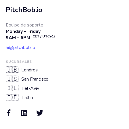
PitchBob.io
Equipo de soporte
Monday – Friday
(CET / UTC+1)
9AM – 6PM
hi@pitchbob.io
SUCURSALES
🇬🇧
Londres
🇺🇸
San Francisco
🇮🇱
Tel-Aviv
🇪🇪
Tallin