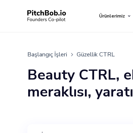
Ürünlerimiz
Başlangıç İşleri
Güzellik CTRL
Beauty CTRL, ek
meraklısı, yarat
arıyor. İdeal a
uyumlu ilgi çeki