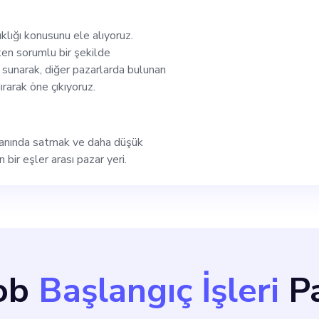
 çalışacaksınız. Güze
klığı konusunu ele alıyoruz.
ken sorumlu bir şekilde
k ve sosyal medya iç
 sunarak, diğer pazarlarda bulunan
rarak öne çıkıyoruz.
 endüstrisinde devri
 katılın.
 anında satmak ve daha düşük
bir eşler arası pazar yeri.
Bob
Başlangıç İşleri
Pa