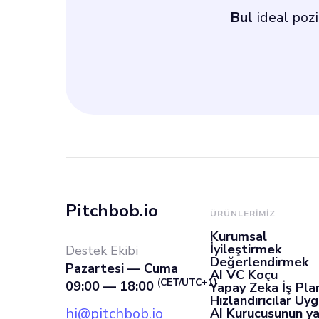
Bul
ideal poz
Pitchbob.io
ÜRÜNLERIMIZ
Kurumsal
İyileştirmek
Destek Ekibi
Değerlendirmek
Pazartesi — Cuma
AI VC Koçu
(CET/UTC+1)
09:00 — 18:00
Yapay Zeka İş Pla
Hızlandırıcılar Uy
hi@pitchbob.io
AI Kurucusunun ya