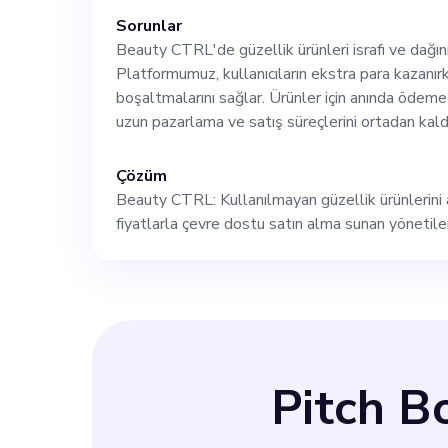
yakın bir şekilde
Sorunlar
Beauty CTRL'de güzellik ürünleri israfı ve dağını
Platformumuz, kullanıcıların ekstra para kazanır
sürdürülebilirli
boşaltmalarını sağlar. Ürünler için anında ödeme
uzun pazarlama ve satış süreçlerini ortadan kaldı
varsa, güzellik
Çözüm
başvurun ve bize
Beauty CTRL: Kullanılmayan güzellik ürünlerini
fiyatlarla çevre dostu satın alma sunan yönetilen 
Pitch 