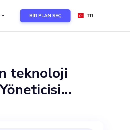
BİR PLAN SEÇ
TR
n teknoloji
Yöneticisi
syonumuzla
eteneği ile