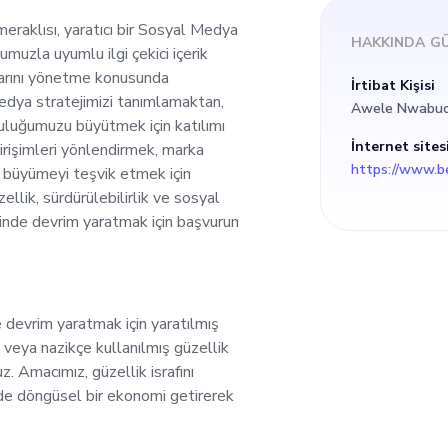
latformlarını yönet
eraklısı, yaratıcı bir Sosyal Medya
HAKKINDA
GÜ
umuzla uyumlu ilgi çekici içerik
eyime sahip olacaktı
arını yönetme konusunda
İrtibat Kişisi
edya stratejimizi tanımlamaktan,
Awele Nwabu
izi tanımlamaktan, b
luluğumuzu büyütmek için katılımı
İnternet sites
irişimleri yönlendirmek, marka
n büyümeyi teşvik etmek için
ve çevrimiçi toplul
ellik, sürdürülebilirlik ve sosyal
sinde devrim yaratmak için başvurun
atılımı sağlamaktan
atejik girişimleri yö
 devrim yaratmak için yaratılmış
 veya nazikçe kullanılmış güzellik
üğünü artırmak ve n
z. Amacımız, güzellik israfını
nde döngüsel bir ekonomi getirerek
meyi teşvik etmek iç