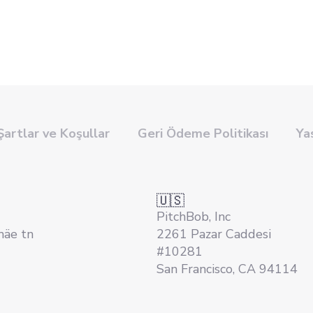
Şartlar ve Koşullar
Geri Ödeme Politikası
Ya
🇺🇸
PitchBob, Inc
mäe tn
2261 Pazar Caddesi
#10281
San Francisco, CA 94114