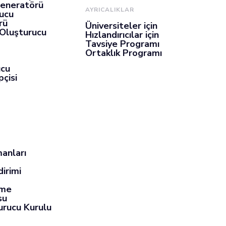
Jeneratörü
AYRICALIKLAR
ucu
rü
Üniversiteler için
 Oluşturucu
Hızlandırıcılar için
Tavsiye Programı
Ortaklık Programı
ucu
çisi
anları
dirimi
eme
su
urucu Kurulu