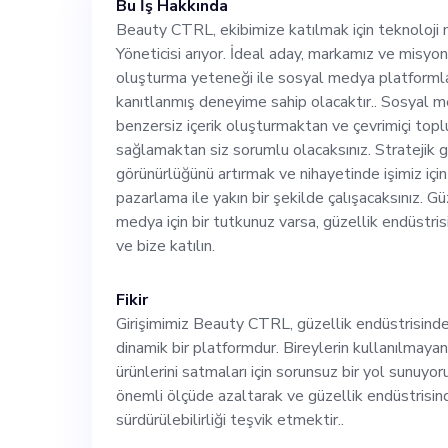
Bu İş Hakkında
sosyal medya p
Beauty CTRL, ekibimize katılmak için teknoloji m
Yöneticisi arıyor. İdeal aday, markamız ve misyon
kanıtlanmış den
oluşturma yeteneği ile sosyal medya platforml
kanıtlanmış deneyime sahip olacaktır.. Sosyal m
medya stratejim
benzersiz içerik oluşturmaktan ve çevrimiçi top
sağlamaktan siz sorumlu olacaksınız. Stratejik g
görünürlüğünü artırmak ve nihayetinde işimiz içi
oluşturmaktan 
pazarlama ile yakın bir şekilde çalışacaksınız. Güz
medya için bir tutkunuz varsa, güzellik endüstri
büyütmek için k
ve bize katılın.
olacaksınız. Str
Fikir
Girişimimiz Beauty CTRL, güzellik endüstrisinde
dinamik bir platformdur. Bireylerin kullanılmayan
marka görünürl
ürünlerini satmaları için sorunsuz bir yol sunuyoru
önemli ölçüde azaltarak ve güzellik endüstrisi
işimiz için büyü
sürdürülebilirliği teşvik etmektir..