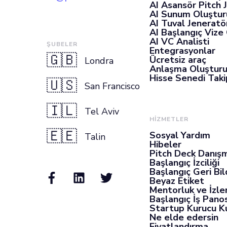
AI Asansör Pitch 
AI Sunum Oluştur
AI Tuval Jeneratö
AI Başlangıç Vize
AI VC Analisti
ŞUBELER
Entegrasyonlar
🇬🇧
Ücretsiz araç
Londra
Anlaşma Oluştur
Hisse Senedi Takip
🇺🇸
San Francisco
🇮🇱
Tel Aviv
HİZMETLER
🇪🇪
Sosyal Yardım
Talin
Hibeler
Pitch Deck Danışm
Başlangıç İzciliği
Başlangıç Geri Bil
Beyaz Etiket
Mentorluk ve İzl
Başlangıç İş Pano
Startup Kurucu K
Ne elde edersin
Fiyatlandırma