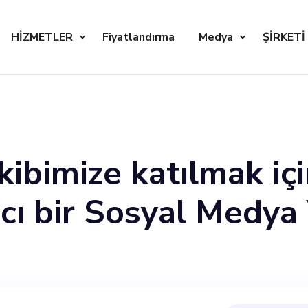
HİZMETLER
Fiyatlandırma
Medya
ŞİRKETİ
ibimize katılmak içi
ıcı bir Sosyal Medya 
day, markamız ve mi
ci içerik oluşturma y