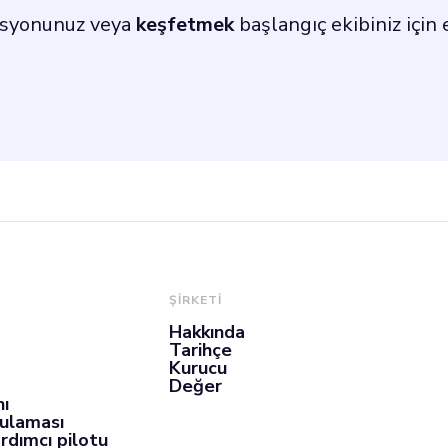
isyonunuz veya
keşfetmek
başlangıç ekibiniz için 
ŞİRKETİ
Hakkında
Tarihçe
Kurucu
Değer
nı
gulaması
rdımcı pilotu