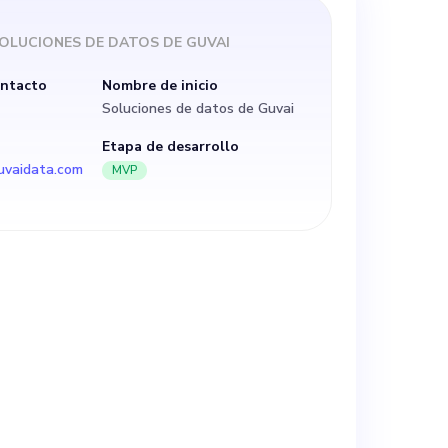
ones de datos,
OLUCIONES DE DATOS DE GUVAI
ran escala que
ontacto
Nombre de inicio
Soluciones de datos de Guvai
ión de datos.
Etapa de desarrollo
uvaidata.com
MVP
plataforma de
za los procesos
 gobernanza y
 de
a de