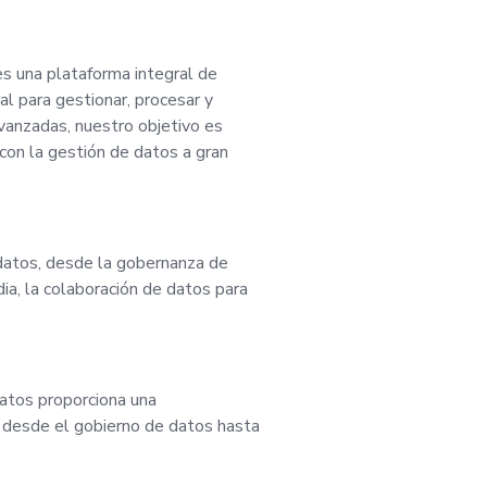
es, desde colaborar
s una plataforma integral de
atégicas hasta ayuda
al para gestionar, procesar y
vanzadas, nuestro objetivo es
roductos. Sus habil
con la gestión de datos a gran
y diseño arquitectón
 datos, desde la gobernanza de
para nuestra misión
ia, la colaboración de datos para
rma democrática a t
tware como servicio. E
atos proporciona una
, desde el gobierno de datos hasta
l, nuestro equipo ne