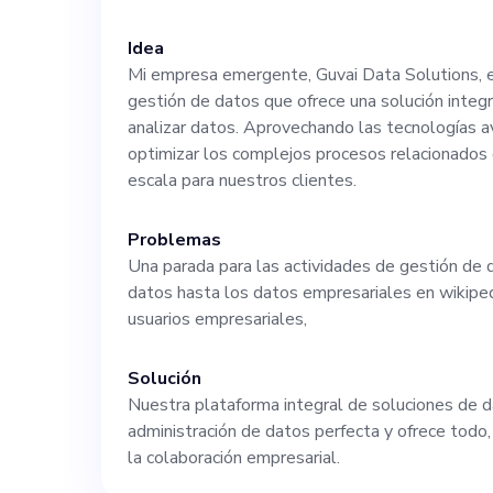
responsabilidad
Idea
Mi empresa emergente, Guvai Data Solutions, e
decisiones estr
gestión de datos que ofrece una solución integr
analizar datos. Aprovechando las tecnologías a
desarrollo de p
optimizar los complejos procesos relacionados 
escala para nuestros clientes.
en codificación 
Problemas
Una parada para las actividades de gestión de
fundamentales 
datos hasta los datos empresariales en wikiped
usuarios empresariales,
los datos de fo
Solución
plataforma de sof
Nuestra plataforma integral de soluciones de d
administración de datos perfecta y ofrece todo
la colaboración empresarial.
situación actua