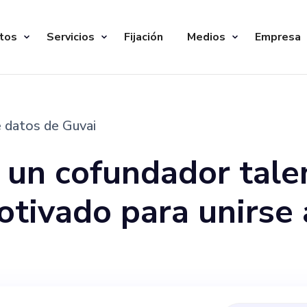
tos
Servicios
Fijación
Medios
Empresa
 datos de Guvai
 un cofundador tale
tivado para unirse 
prometedora startup
avanzadas de gestió