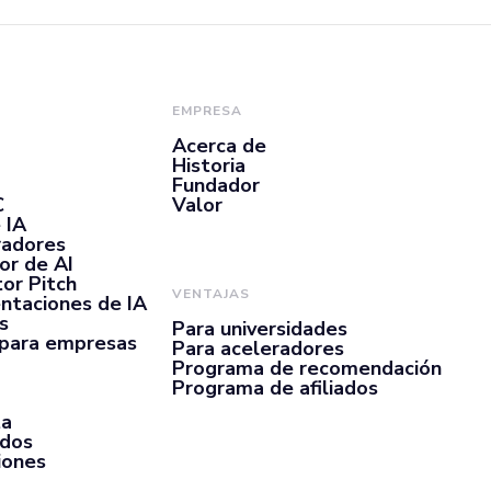
or,
EMPRESA
Acerca de
Historia
Fundador
C
Valor
 IA
radores
or de AI
or Pitch
VENTAJAS
ntaciones de IA
s
Para universidades
 para empresas
Para aceleradores
Programa de recomendación
Programa de afiliados
ta
rdos
iones