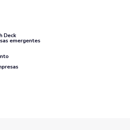
ch Deck
sas emergentes
ento
mpresas