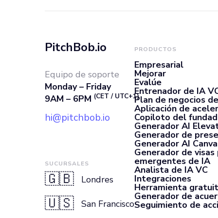
y estimular mej
PitchBob.io
PRODUCTOS
Empresarial
Mejorar
Equipo de soporte
Evalúe
Monday – Friday
Entrenador de IA V
(CET / UTC+1)
9AM – 6PM
Plan de negocios de
Aplicación de acele
hi@pitchbob.io
Copiloto del fundad
Generador AI Elevat
Generador de prese
Generador AI Canva
Generador de visas
emergentes de IA
SUCURSALES
Analista de IA VC
🇬🇧
Integraciones
Londres
Herramienta gratui
Generador de acue
🇺🇸
San Francisco
Seguimiento de acc