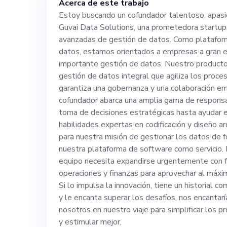
Acerca de este trabajo
Como plataforma
Estoy buscando un cofundador talentoso, apasi
Guvai Data Solutions, una prometedora startup
estamos orient
avanzadas de gestión de datos. Como plataform
datos, estamos orientados a empresas a gran e
se enfrentan a 
importante gestión de datos. Nuestro producto 
gestión de datos integral que agiliza los proc
garantiza una gobernanza y una colaboración emp
Nuestro product
cofundador abarca una amplia gama de responsa
toma de decisiones estratégicas hasta ayudar e
gestión de dato
habilidades expertas en codificación y diseño a
para nuestra misión de gestionar los datos de 
nuestra plataforma de software como servicio. E
de datos comple
equipo necesita expandirse urgentemente con f
operaciones y finanzas para aprovechar al máxi
una colaboración empr
Si lo impulsa la innovación, tiene un historial
y le encanta superar los desafíos, nos encantar
cofundador aba
nosotros en nuestro viaje para simplificar los 
y estimular mejor,