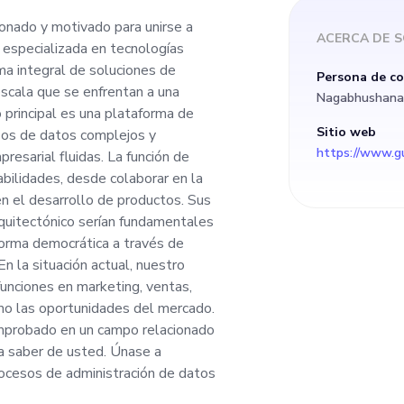
 integral de soluci
onado y motivado para unirse a
ACERCA DE
S
 especializada en tecnologías
ados a empresas a g
a integral de soluciones de
Persona de c
scala que se enfrentan a una
Nagabhushana
una importante gest
principal es una plataforma de
Sitio web
esos de datos complejos y
https://www.g
resarial fluidas. La función de
o principal es una 
bilidades, desde colaborar en la
n el desarrollo de productos. Sus
s integral que agili
rquitectónico serían fundamentales
forma democrática a través de
n la situación actual, nuestro
jos y garantiza una
unciones en marketing, ventas,
mo las oportunidades del mercado.
esarial fluidas. La función
 comprobado en un campo relacionado
ía saber de usted. Únase a
rca una amplia gam
procesos de administración de datos