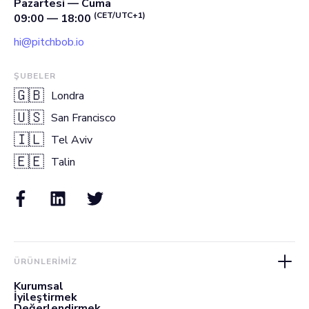
Pazartesi — Cuma
(CET/UTC+1)
09:00 — 18:00
hi@pitchbob.io
ŞUBELER
🇬🇧
Londra
🇺🇸
San Francisco
🇮🇱
Tel Aviv
🇪🇪
Talin
ÜRÜNLERIMIZ
Kurumsal
İyileştirmek
Değerlendirmek