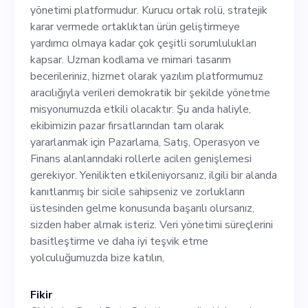
geliştirmeye yardımcı
yönetimi platformudur. Kurucu ortak rolü, stratejik
olmaya kadar çok çeşitli
karar vermede ortaklıktan ürün geliştirmeye
yardımcı olmaya kadar çok çeşitli sorumlulukları
sorumlulukları kapsar.
kapsar. Uzman kodlama ve mimari tasarım
Uzman kodlama ve mimari
becerileriniz, hizmet olarak yazılım platformumuz
aracılığıyla verileri demokratik bir şekilde yönetme
tasarım becerileriniz, hizmet
misyonumuzda etkili olacaktır. Şu anda haliyle,
olarak yazılım platformumuz
ekibimizin pazar fırsatlarından tam olarak
yararlanmak için Pazarlama, Satış, Operasyon ve
aracılığıyla verileri
Finans alanlarındaki rollerle acilen genişlemesi
demokratik bir şekilde
gerekiyor. Yenilikten etkileniyorsanız, ilgili bir alanda
kanıtlanmış bir sicile sahipseniz ve zorlukların
yönetme misyonumuzda
üstesinden gelme konusunda başarılı olursanız,
etkili olacaktır. Şu anda
sizden haber almak isteriz. Veri yönetimi süreçlerini
basitleştirme ve daha iyi teşvik etme
haliyle, ekibimizin pazar
yolculuğumuzda bize katılın,
fırsatlarından tam olarak
yararlanmak için Pazarlama,
Fikir