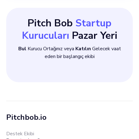
yolculuğumuzda bize katılın,
Pitch Bob
Startup
Kurucuları
Pazar Yeri
Bul
Kurucu Ortağınız veya
Katılın
Gelecek vaat
eden bir başlangıç ekibi
Pitchbob.io
Destek Ekibi