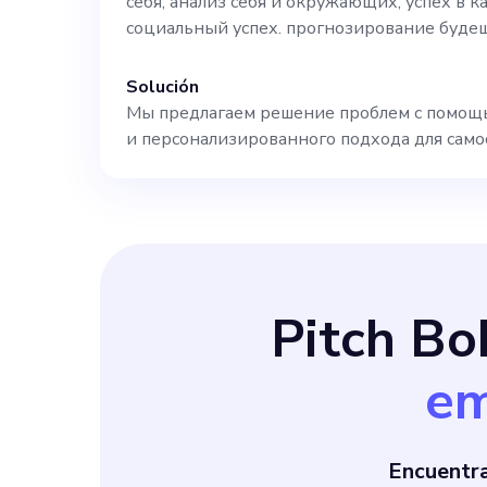
себя, анализ себя и окружающих, успех в к
социальный успех. прогнозирование буде
Solución
Мы предлагаем решение проблем с помощь
и персонализированного подхода для само
Pitch B
em
Encuentr