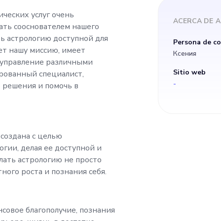
огию доступной для
ических услуг очень
ACERCA DE
А
ать сооснователем нашего
, который разделя
ть астрологию доступной для
Persona de c
ет нашу миссию, имеет
Ксения
настойчивость и го
я управление различными
Sitio web
рованный специалист,
-
 решения и помочь в
ление различными 
нужен квалифицир
создана с целью
оторый сможет пре
гии, делая ее доступной и
лать астрологию не просто
ного роста и познания себя.
ешения и помочь в
жения на р
совое благополучие, познания