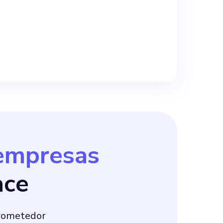
empresas
ace
prometedor