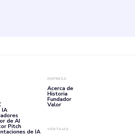
EMPRESA
Acerca de
Historia
Fundador
C
Valor
 IA
radores
or de AI
or Pitch
VENTAJAS
ntaciones de IA