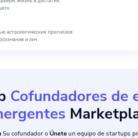
арьере, жизнь в достатке,
щего
ю астрологических прогнозов
осознания и лич
ob
Cofundadores de 
ergentes
Marketpl
a
Su cofundador o
Únete
un equipo de startups 