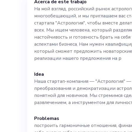
Acerca de este trabajo
делать астрол
На мой взгляд, российский рынок астролог
многообещающий, и мы приглашаем вас ст
ищем человека
стартапа "Астрология", чтобы вместе дела
всех. Мы ищем человека, который разделя
миссию, имеет 
настойчивость и готовность брать на себ
аспектами бизнеса. Нам нужен квалифици
который сможет предложить новаторские
на себя управ
реализации нашего предложения на р
бизнеса. Нам 
Idea
Наша стартап-компания — "Астрология" — 
специалист, к
преобразования и демократизации астроло
понятной для новичков. Мы стремимся сде
развлечением, а инструментом для личност
новаторские р
Problemas
нашего предло
построить гармоничные отношения, финан