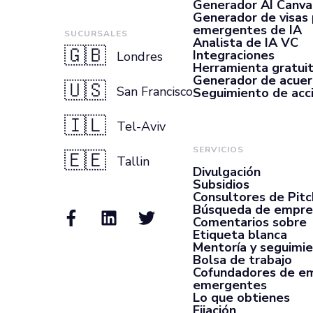
Generador AI Canva
Generador de visas
emergentes de IA
SUCURSALES
Analista de IA VC
🇬🇧
Integraciones
Londres
Herramienta gratui
Generador de acue
🇺🇸
San Francisco
Seguimiento de acc
🇮🇱
Tel-Aviv
SERVICIOS
🇪🇪
Tallin
Divulgación
Subsidios
Consultores de Pit
Búsqueda de empre
Comentarios sobre
Etiqueta blanca
Mentoría y seguimi
Bolsa de trabajo
Cofundadores de e
emergentes
Lo que obtienes
Fijación