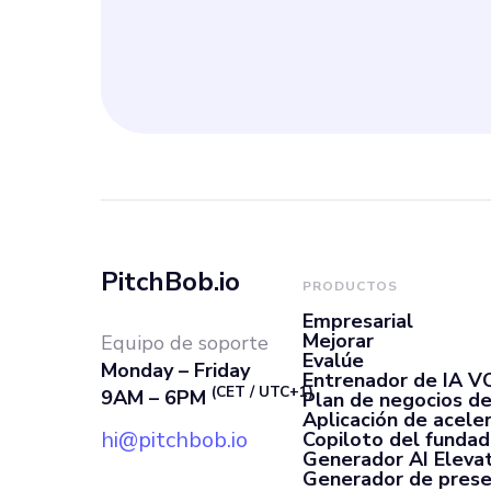
PitchBob.io
PRODUCTOS
Empresarial
Mejorar
Equipo de soporte
Evalúe
Monday – Friday
Entrenador de IA V
(CET / UTC+1)
9AM – 6PM
Plan de negocios de
Aplicación de acele
hi@pitchbob.io
Copiloto del fundad
Generador AI Elevat
Generador de prese