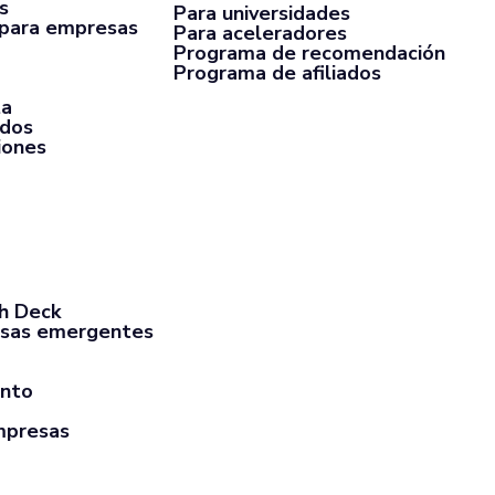
s
Para universidades
 para empresas
Para aceleradores
Programa de recomendación
Programa de afiliados
ta
rdos
iones
ch Deck
sas emergentes
ento
mpresas