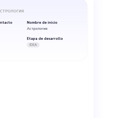
 всех. Мы
СТРОЛОГИЯ
ет нашу
ontacto
Nombre de inicio
Астрология
товность брать
Etapa de desarrollo
IDEA
аспектами
ованный
дложить
 реализации