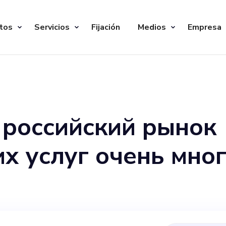
tos
Servicios
Fijación
Medios
Empresa
 российский рынок
их услуг очень мн
ем вас стать соосн
а "Астрология", ч