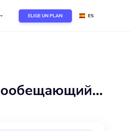
ELIGE UN PLAN
ES
огообещающий,
ователем
тобы вместе