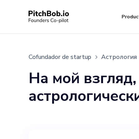
Produc
Cofundador de startup
Астрология
На мой взгляд,
астрологическ
и мы приглаша
нашего стартап