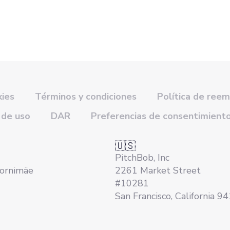
kies
Términos y condiciones
Política de ree
 de uso
DAR
Preferencias de consentimient
🇺🇸
PitchBob, Inc
Tornimäe
2261 Market Street
#10281
San Francisco, California 9