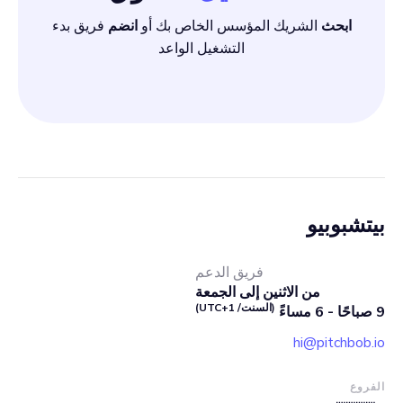
ابحث
الشريك المؤسس الخاص بك أو
انضم
فريق بدء
التشغيل الواعد
بيتشبوبيو
فريق الدعم
من الاثنين إلى الجمعة
(السنت/ UTC+1)
9 صباحًا - 6 مساءً
hi@pitchbob.io
الفروع