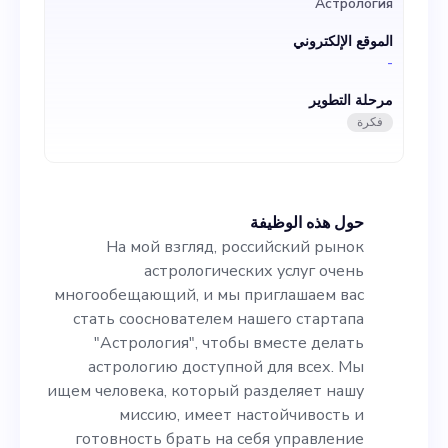
Астрология
астрологию доступной для
الموقع الإلكتروني
всех. Мы ищем человека,
-
который разделяет нашу
مرحلة التطوير
миссию, имеет
فكرة
настойчивость и
готовность брать на себя
حول هذه الوظيفة
управление различными
На мой взгляд, российский рынок
аспектами бизнеса. Нам
астрологических услуг очень
многообещающий, и мы приглашаем вас
нужен
стать сооснователем нашего стартапа
квалифицированный
"Астрология", чтобы вместе делать
астрологию доступной для всех. Мы
специалист, который
ищем человека, который разделяет нашу
сможет предложить
миссию, имеет настойчивость и
готовность брать на себя управление