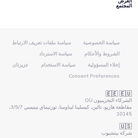
العرض
المجتمع
سياسة الخصوصية
سياسة ملفات تعريف الارتباط
الشروط والأحكام
سياسة الاسترداد
إخلاء المسؤولية
سياسة الاستخدام
عزيزتان
Consent Preferences
🇪🇪 🇪🇺
الشركاء التخريبيون OÜ
مقاطعة هاريو، تالين، كيسلينا ليناوسا، تورنيماي تينيسي 3/5/7،
10145
🇺🇸
شركة بيتشبوب