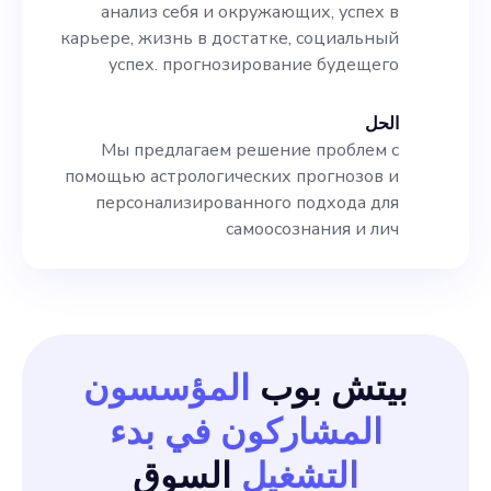
анализ себя и окружающих, успех в
карьере, жизнь в достатке, социальный
успех. прогнозирование будещего
الحل
Мы предлагаем решение проблем с
помощью астрологических прогнозов и
персонализированного подхода для
самоосознания и лич
بيتش بوب
المؤسسون
المشاركون في بدء
التشغيل
السوق