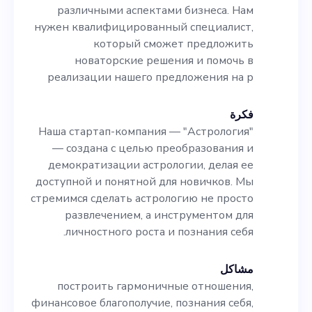
новаторские решения и
различными аспектами бизнеса. Нам
помочь в реализации
нужен квалифицированный специалист,
который сможет предложить
нашего предложения на р
новаторские решения и помочь в
реализации нашего предложения на р
فكرة
Наша стартап-компания — "Астрология"
— создана с целью преобразования и
демократизации астрологии, делая ее
доступной и понятной для новичков. Мы
стремимся сделать астрологию не просто
развлечением, а инструментом для
личностного роста и познания себя.
مشاكل
построить гармоничные отношения,
финансовое благополучие, познания себя,