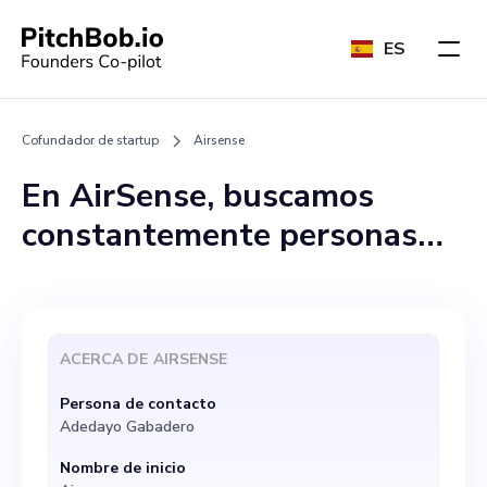
ES
Cofundador de startup
Airsense
En AirSense, buscamos
constantemente personas
dinámicas que se unan a
nuestra misión y,
actualmente, tenemos una
ACERCA DE
AIRSENSE
excelente oportunidad para
Persona de contacto
ser cofundadores.
Adedayo Gabadero
Imaginamos que esta
Nombre de inicio