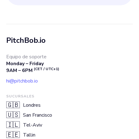
PitchBob.io
Equipo de soporte
Monday – Friday
(CET / UTC+1)
9AM – 6PM
hi@pitchbob.io
SUCURSALES
🇬🇧
Londres
🇺🇸
San Francisco
🇮🇱
Tel-Aviv
🇪🇪
Tallin