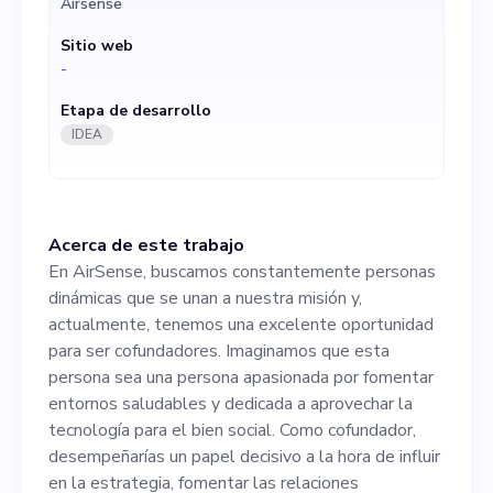
Airsense
persona sea una persona
Sitio web
apasionada por fomentar
-
entornos saludables y
Etapa de desarrollo
dedicada a aprovechar la
IDEA
tecnología para el bien
social. Como cofundador,
Acerca de este trabajo
desempeñarías un papel
En AirSense, buscamos constantemente personas
decisivo a la hora de influir
dinámicas que se unan a nuestra misión y,
actualmente, tenemos una excelente oportunidad
en la estrategia, fomentar
para ser cofundadores. Imaginamos que esta
las relaciones comerciales y
persona sea una persona apasionada por fomentar
entornos saludables y dedicada a aprovechar la
dar forma a la dirección
tecnología para el bien social. Como cofundador,
futura de nuestro producto.
desempeñarías un papel decisivo a la hora de influir
en la estrategia, fomentar las relaciones