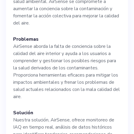
salud ambiental. AirSense se compromete a
en el Reino Unido entienden
aumentar la conciencia sobre la contaminación y
el aire que respiran y
fomentar la acción colectiva para mejorar la calidad
del aire.
responden a él.
Problemas
AirSense aborda la falta de conciencia sobre la
calidad del aire interior y ayuda a los usuarios a
comprender y gestionar los posibles riesgos para
la salud derivados de los contaminantes.
Proporciona herramientas eficaces para mitigar los
impactos ambientales y frenar los problemas de
salud actuales relacionados con la mala calidad del
aire.
Solución
Nuestra solución, AirSense, ofrece monitoreo de
IAQ en tiempo real, análisis de datos históricos