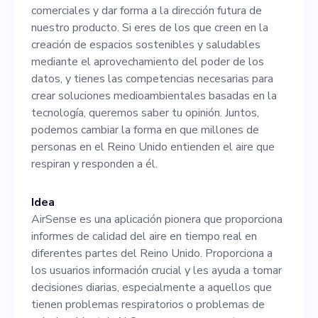
Si eres de los que creen en la
comerciales y dar forma a la dirección futura de
creación de espacios
nuestro producto. Si eres de los que creen en la
creación de espacios sostenibles y saludables
sostenibles y saludables
mediante el aprovechamiento del poder de los
mediante el
datos, y tienes las competencias necesarias para
crear soluciones medioambientales basadas en la
aprovechamiento del poder
tecnología, queremos saber tu opinión. Juntos,
de los datos, y tienes las
podemos cambiar la forma en que millones de
personas en el Reino Unido entienden el aire que
competencias necesarias
respiran y responden a él.
para crear soluciones
medioambientales basadas
Idea
AirSense es una aplicación pionera que proporciona
en la tecnología, queremos
informes de calidad del aire en tiempo real en
saber tu opinión. Juntos,
diferentes partes del Reino Unido. Proporciona a
los usuarios información crucial y les ayuda a tomar
podemos cambiar la forma
decisiones diarias, especialmente a aquellos que
en que millones de personas
tienen problemas respiratorios o problemas de