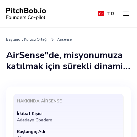
TR
Başlangıç Kurucu Ortağı
Airsense
AirSense"de, misyonumuza
katılmak için sürekli dinamik
bireyler arıyoruz, ve şu anda,
bir Kurucu Ortak için
mükemmel bir fırsatımız var.
HAKKINDA
AIRSENSE
Bu kişinin sağlıklı ortamları
İrtibat Kişisi
teşvik etme konusunda
Adedayo Gbadero
tutkulu ve sosyal fayda için
Başlangıç Adı