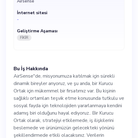
Airsense
teknolojiden yararlanmaya
İnternet sitesi
kendini adamış biri olduğunu
-
hayal ediyoruz.. Bir Kurucu
Geliştirme Aşaması
Ortak olarak, stratejiyi
FİKİR
etkilemede, iş ilişkilerini
beslemede ve ürünümüzün
Bu İş Hakkında
gelecekteki yönünü
AirSense"de, misyonumuza katılmak için sürekli
şekillendirmede etkili
dinamik bireyler arıyoruz, ve şu anda, bir Kurucu
Ortak için mükemmel bir fırsatımız var. Bu kişinin
olacaksınız. Verilerin
sağlıklı ortamları teşvik etme konusunda tutkulu ve
gücünden yararlanarak
sosyal fayda için teknolojiden yararlanmaya kendini
adamış biri olduğunu hayal ediyoruz.. Bir Kurucu
sürdürülebilir ve daha
Ortak olarak, stratejiyi etkilemede, iş ilişkilerini
sağlıklı alanlar yaratmaya
beslemede ve ürünümüzün gelecekteki yönünü
şekillendirmede etkili olacaksınız. Verilerin