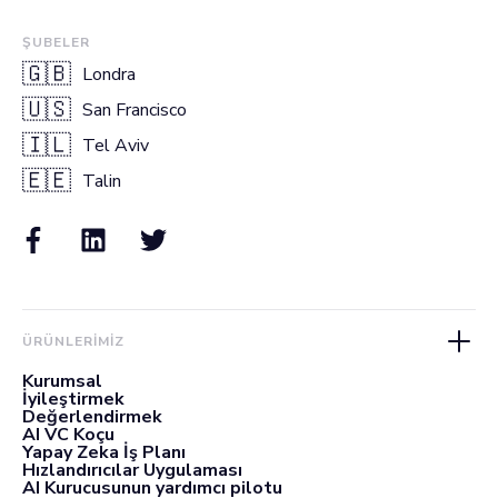
ŞUBELER
🇬🇧
Londra
🇺🇸
San Francisco
🇮🇱
Tel Aviv
🇪🇪
Talin
ÜRÜNLERIMIZ
Kurumsal
İyileştirmek
Değerlendirmek
AI VC Koçu
Yapay Zeka İş Planı
Hızlandırıcılar Uygulaması
AI Kurucusunun yardımcı pilotu