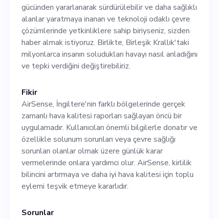
inanan ve teknoloji odaklı
gücünden yararlanarak sürdürülebilir ve daha sağlıklı
çevre çözümlerinde
alanlar yaratmaya inanan ve teknoloji odaklı çevre
çözümlerinde yetkinliklere sahip biriyseniz, sizden
yetkinliklere sahip biriyseniz,
haber almak istiyoruz. Birlikte, Birleşik Krallık'taki
sizden haber almak istiyoruz.
milyonlarca insanın soludukları havayı nasıl anladığını
ve tepki verdiğini değiştirebiliriz.
Birlikte, Birleşik Krallık'taki
milyonlarca insanın
Fikir
soludukları havayı nasıl
AirSense, İngiltere'nin farklı bölgelerinde gerçek
zamanlı hava kalitesi raporları sağlayan öncü bir
anladığını ve tepki verdiğini
uygulamadır. Kullanıcıları önemli bilgilerle donatır ve
değiştirebiliriz.
özellikle solunum sorunları veya çevre sağlığı
sorunları olanlar olmak üzere günlük karar
vermelerinde onlara yardımcı olur. AirSense, kirlilik
bilincini artırmaya ve daha iyi hava kalitesi için toplu
eylemi teşvik etmeye kararlıdır.
Sorunlar