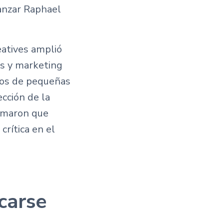
lanzar Raphael
eatives amplió
as y marketing
rios de pequeñas
cción de la
irmaron que
crítica en el
carse