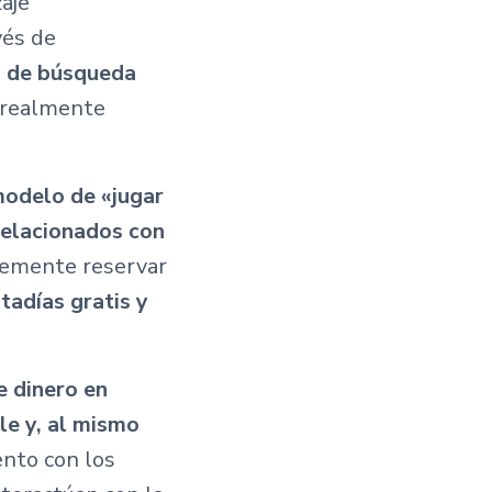
aje
vés de
s de búsqueda
s realmente
modelo de «jugar
relacionados con
lemente reservar
tadías gratis y
 dinero en
le y, al mismo
ento con los