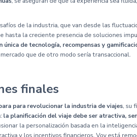
inuas
, se aseguran de que la experiencia sea fluida,
safíos de la industria, que van desde las fluctuaci
je hasta la creciente presencia de soluciones impu
 única de tecnología, recompensas y gamificaci
 mercado que de otro modo sería transaccional.
nes finales
ara para revolucionar la industria de viajes
, su 
a:
la planificación del viaje debe ser atractiva, sen
usionar la personalización basada en la inteligencia 
activa y los incentivos financieros, Voy está rem