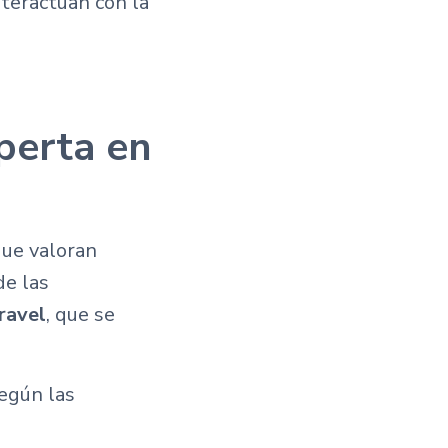
nteractúan con la
perta en
ue valoran
de las
ravel
, que se
según las