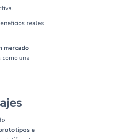
tiva.
eneficios reales
n mercado
es como una
ajes
do
prototipos e