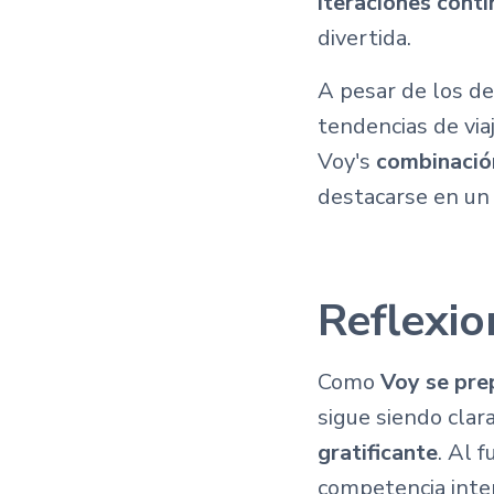
iteraciones cont
divertida.
A pesar de los de
tendencias de via
Voy's
combinación
destacarse en un
Reflexio
Como
Voy se prep
sigue siendo clar
gratificante
. Al f
competencia inter