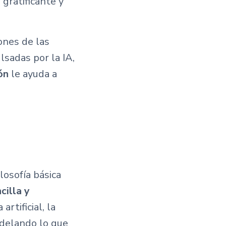
 gratificante y
ones de las
lsadas por la IA,
ón
le ayuda a
filosofía básica
cilla y
artificial, la
odelando lo que