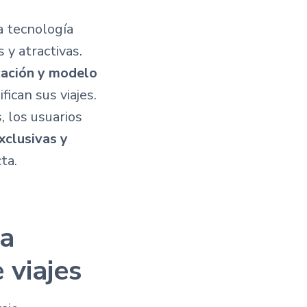
a tecnología
 y atractivas.
icación y modelo
ican sus viajes.
, los usuarios
xclusivas y
ta.
la
 viajes