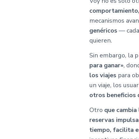
Voy no es solo ot
comportamiento, p
mecanismos avanz
genéricos
— cada
quieren.
Sin embargo, la p
para ganar»
, don
los viajes
para ob
un viaje, los usu
otros beneficios 
Otro
que cambia 
reservas impuls
tiempo, facilita 