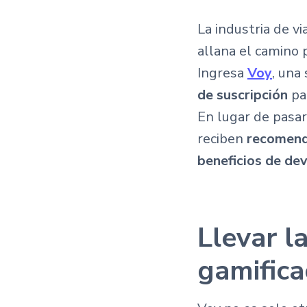
La industria de v
allana el camino p
Ingresa
Voy
, una
de suscripción
par
En lugar de pasar
reciben
recomenda
beneficios de de
Llevar la
gamificac