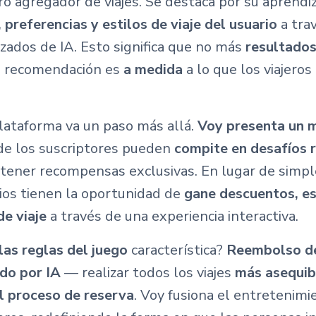
ro agregador de viajes. Se destaca por su aprendiz
referencias y estilos de viaje del usuario
a tra
ados de IA. Esto significa que no más
resultado
 recomendación es
a medida
a lo que los viajero
lataforma va un paso más allá.
Voy presenta un 
de los suscriptores pueden
compite en desafíos 
tener recompensas exclusivas. En lugar de simp
arios tienen la oportunidad de
gane descuentos, es
de viaje
a través de una experiencia interactiva.
las reglas del juego
característica?
Reembolso de
ado por IA
— realizar todos los viajes
más asequib
el proceso de reserva
. Voy fusiona el entretenimi