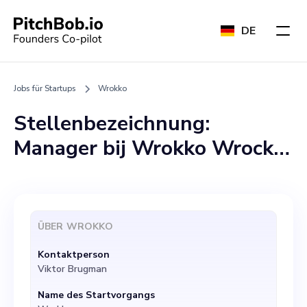
DE
Jobs für Startups
Wrokko
Stellenbezeichnung:
Manager bij Wrokko Wrocko
ist eine bahnbrechende
Startup-Plattform, die
bikulturelle Talente dabei
ÜBER
WROKKO
unterstützt, ihre
Kontaktperson
Karriereziele zu
Viktor Brugman
verwirklichen. Wir sind auf
Name des Startvorgangs