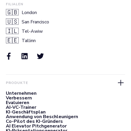
FILIALEN
🇬🇧
London
🇺🇸
San Francisco
🇮🇱
Tel-Awiw
🇪🇪
Tallinn
PRODUKTE
Unternehmen
Verbessern
Evaluieren
AI-VC-Trainer
KI-Geschäftsplan
Anwendung von Beschleunigern
Co-Pilot des KI-Gründers
AI Elevator Pitchgenerator
KI-Präsentationsgenerator