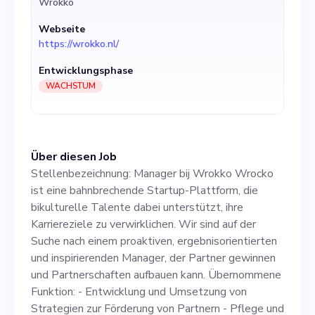
Wrokko
der Suche nach einem
Webseite
proaktiven,
https://wrokko.nl/
ergebnisorientierten und
Entwicklungsphase
inspirierenden Manager, der
WACHSTUM
Partner gewinnen und
Partnerschaften aufbauen
Über diesen Job
kann. Übernommene
Stellenbezeichnung: Manager bij Wrokko Wrocko
Funktion: - Entwicklung und
ist eine bahnbrechende Startup-Plattform, die
bikulturelle Talente dabei unterstützt, ihre
Umsetzung von Strategien
Karriereziele zu verwirklichen. Wir sind auf der
zur Förderung von Partnern
Suche nach einem proaktiven, ergebnisorientierten
und inspirierenden Manager, der Partner gewinnen
- Pflege und Erweiterung
und Partnerschaften aufbauen kann. Übernommene
von bestehenden
Funktion: - Entwicklung und Umsetzung von
Strategien zur Förderung von Partnern - Pflege und