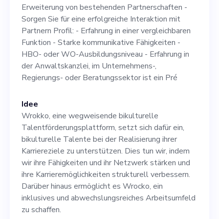
Partnerschaften - Sorgen
Erweiterung von bestehenden Partnerschaften -
Sie für eine erfolgreiche
Sorgen Sie für eine erfolgreiche Interaktion mit
Partnern Profil: - Erfahrung in einer vergleichbaren
Interaktion mit Partnern
Funktion - Starke kommunikative Fähigkeiten -
Profil: - Erfahrung in einer
HBO- oder WO-Ausbildungsniveau - Erfahrung in
der Anwaltskanzlei, im Unternehmens-,
vergleichbaren Funktion -
Regierungs- oder Beratungssektor ist ein Pré
Starke kommunikative
Fähigkeiten - HBO- oder
Idee
Wrokko, eine wegweisende bikulturelle
WO-Ausbildungsniveau -
Talentförderungsplattform, setzt sich dafür ein,
Erfahrung in der
bikulturelle Talente bei der Realisierung ihrer
Karriereziele zu unterstützen. Dies tun wir, indem
Anwaltskanzlei, im
wir ihre Fähigkeiten und ihr Netzwerk stärken und
Unternehmens-, Regierungs-
ihre Karrieremöglichkeiten strukturell verbessern.
Darüber hinaus ermöglicht es Wrocko, ein
oder Beratungssektor ist ein
inklusives und abwechslungsreiches Arbeitsumfeld
Pré
zu schaffen.