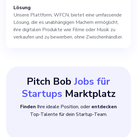
gemeinsam mit uns die
Lösung
Kinolandschaft neu,
Unsere Plattform, WFCN, bietet eine umfassende
überbrücken Sie die Kluft
Lösung, die es unabhängigen Machern ermöglicht,
ihre digitalen Produkte wie Filme oder Musik zu
zwischen Kreation und
verkaufen und zu bewerben, ohne Zwischenhändler.
Konsum und fördern Sie ein
nachhaltigeres und
ethischeres
Unterhaltungsökosystem.
Pitch Bob
Jobs für
Gemeinsam können wir das
Startups
Marktplatz
Kino zu einer Sprache der
Finden
Ihre ideale Position, oder
entdecken
Einheit machen.
Top-Talente für dein Startup-Team.