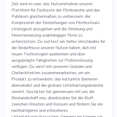
Fachleute der Filmbranche
Ziel wird es sein, das Nutzererlebnis unserer
und das Publikum
Plattform für Fachleute der Filmbranche und das
Publikum gleichermaßen zu verbessern, die
gleichermaßen zu
Komplexität der Einreichungen von Filmfestivals
verbessern, die Komplexität
strategisch anzugehen und die Werbung und
Monetarisierung unabhängiger Filme zu
der Einreichungen von
unterstützen. Du solltest ein tiefes Verständnis für
Filmfestivals strategisch
die Bedürfnisse unserer Nutzer haben, dich mit
neuen Technologien auskennen und über
anzugehen und die Werbung
ausgeprägte Fähigkeiten zur Problemlösung
und Monetarisierung
verfügen. Du wirst mit unserem Gründer und
Chefarchitekten zusammenarbeiten, um ein
unabhängiger Filme zu
Produkt zu entwickeln, das kulturelle Barrieren
unterstützen. Du solltest ein
überwindet und die globale Unterhaltungsbranche
vereint. Gestalten Sie gemeinsam mit uns die
tiefes Verständnis für die
Kinolandschaft neu, überbrücken Sie die Kluft
Bedürfnisse unserer Nutzer
zwischen Kreation und Konsum und fördern Sie ein
nachhaltigeres und ethischeres
haben, dich mit neuen
Unterhaltungsökosystem. Gemeinsam können wir