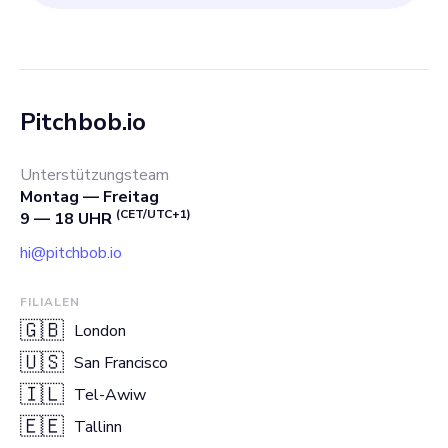
Pitchbob.io
Unterstützungsteam
Montag — Freitag
(CET/UTC+1)
9 — 18 UHR
hi@pitchbob.io
FILIALEN
🇬🇧
London
🇺🇸
San Francisco
🇮🇱
Tel-Awiw
🇪🇪
Tallinn