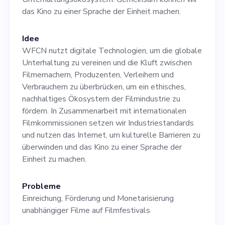
Technologien auskennen
das Kino zu einer Sprache der Einheit machen.
und über ausgeprägte
Idee
Fähigkeiten zur
WFCN nutzt digitale Technologien, um die globale
Problemlösung verfügen. Du
Unterhaltung zu vereinen und die Kluft zwischen
Filmemachern, Produzenten, Verleihern und
wirst mit unserem Gründer
Verbrauchern zu überbrücken, um ein ethisches,
und Chefarchitekten
nachhaltiges Ökosystem der Filmindustrie zu
fördern. In Zusammenarbeit mit internationalen
zusammenarbeiten, um ein
Filmkommissionen setzen wir Industriestandards
Produkt zu entwickeln, das
und nutzen das Internet, um kulturelle Barrieren zu
überwinden und das Kino zu einer Sprache der
kulturelle Barrieren
Einheit zu machen.
überwindet und die globale
Probleme
Unterhaltungsbranche
Einreichung, Förderung und Monetarisierung
vereint. Gestalten Sie
unabhängiger Filme auf Filmfestivals