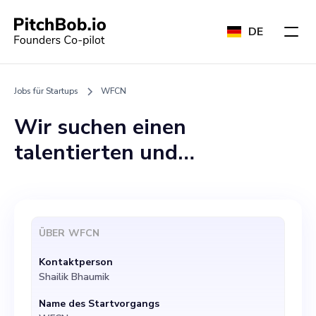
DE
Jobs für Startups
WFCN
Wir suchen einen
talentierten und
leidenschaftlichen
Produktmanager für unser
dynamisches Team bei
ÜBER
WFCN
WFCN, einer der führenden
Kontaktperson
Einreichungsplattformen für
Shailik Bhaumik
Filmfestivals. Als wichtiges
Name des Startvorgangs