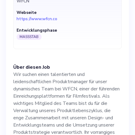
WFCN
Mitglied des Teams bist du
Webseite
für die Verwaltung unseres
https://www.wfcn.co
Produktlebenszyklus, die
Entwicklungsphase
enge Zusammenarbeit mit
MASSSTAB
unseren Design- und
Entwicklungsteams und die
Über diesen Job
Umsetzung unserer
Wir suchen einen talentierten und
Produktstrategie
leidenschaftlichen Produktmanager für unser
dynamisches Team bei WFCN, einer der führenden
verantwortlich. Ihr
Einreichungsplattformen für Filmfestivals. Als
vorrangiges Ziel wird es
wichtiges Mitglied des Teams bist du für die
Verwaltung unseres Produktlebenszyklus, die
sein, das Nutzererlebnis
enge Zusammenarbeit mit unseren Design- und
unserer Plattform für
Entwicklungsteams und die Umsetzung unserer
Produktstrategie verantwortlich. Ihr vorrangiges