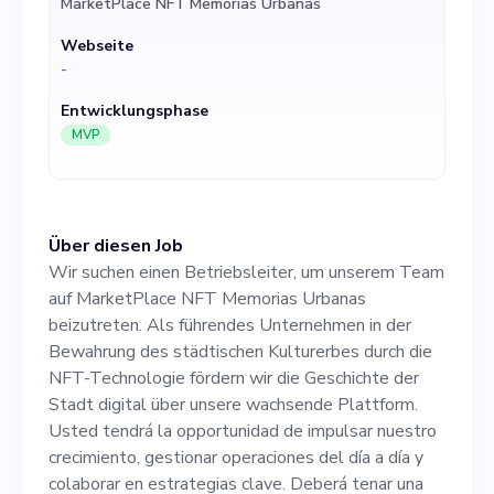
MarketPlace NFT Memorias Urbanas
Technologie fördern wir die
Webseite
Geschichte der Stadt digital
-
über unsere wachsende
Entwicklungsphase
Plattform. Usted tendrá la
MVP
opportunidad de impulsar
nuestro crecimiento,
Über diesen Job
gestionar operaciones del
Wir suchen einen Betriebsleiter, um unserem Team
día a día y colaborar en
auf MarketPlace NFT Memorias Urbanas
beizutreten. Als führendes Unternehmen in der
estrategias clave. Deberá
Bewahrung des städtischen Kulturerbes durch die
tenar una mentalidad
NFT-Technologie fördern wir die Geschichte der
Stadt digital über unsere wachsende Plattform.
empresarial, habilidades de
Usted tendrá la opportunidad de impulsar nuestro
liderazgo solidas y un
crecimiento, gestionar operaciones del día a día y
colaborar en estrategias clave. Deberá tenar una