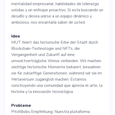
enfoque proactivo. Si esta
mentalidad empresarial, habilidades de liderazgo
buscando un desafío y desea
solidas y un enfoque proactivo. Si esta buscando un
desafío y desea unirse a un equipo dinámico y
unirse a un equipo dinámico
ambicioso, nos encantaría saber de usted.
y ambicioso, nos encantaría
saber de usted.
Idee
MUT feiert das historische Erbe der Stadt durch
Blockchain-Technologie und NFTs, die
Vergangenheit und Zukunft auf eine
umweltverträgliche Weise verbinden. Wir machen
wichtige historische Momente bekannt, bewahren
sie für zukünftige Generationen, während wir sie im
Metaversum zugänglich machen. Estamos
construyendo una comunidad que aprecia el arte, la
historia y la innovación tecnológica.
Probleme
PitchBobs Empfehlung: Nuestra plataforma