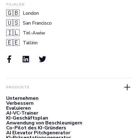
FILIALEN
🇬🇧
London
🇺🇸
San Francisco
🇮🇱
Tel-Awiw
🇪🇪
Tallinn
PRODUKTE
Unternehmen
Verbessern
Evaluieren
AI-VC-Trainer
KI-Geschäftsplan
Anwendung von Beschleunigern
Co-Pilot des KI-Gründers
AI Elevator Pitchgenerator
KI-Präsentationsgenerator