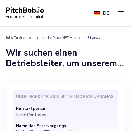
DE
Jobs für Startups
MarketPlace NFT Memorias Urbanas
Wir suchen einen
Betriebsleiter, um unserem
Team auf MarketPlace NFT
Memorias Urbanas
beizutreten. Als führendes
ÜBER
MARKETPLACE NFT MEMORIAS URBANAS
Unternehmen in der
Kontaktperson
Bewahrung des städtischen
Jaime Contreras
Kulturerbes durch die NFT-
Name des Startvorgangs